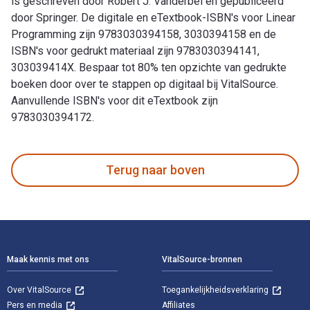
is geschreven door Robert J. Vanderbei en gepubliceerd
door Springer. De digitale en eTextbook-ISBN's voor Linear
Programming zijn 9783030394158, 3030394158 en de
ISBN's voor gedrukt materiaal zijn 9783030394141,
303039414X. Bespaar tot 80% ten opzichte van gedrukte
boeken door over te stappen op digitaal bij VitalSource.
Aanvullende ISBN's voor dit eTextbook zijn
9783030394172.
Linear Programming: Foundations and Extensions 5th Editie i
Terug naar boven
Voettekst Navigatie
Maak kennis met ons
VitalSource-bronnen
Over VitalSource
Toegankelijkheidsverklaring
Pers en media
Affiliates