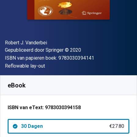
Auteur(s)
Robert J. Vanderbei
Uitgever
Copyright
Gepubliceerd door
Springer
© 2020
"ISBN-13 9783030
ISBN van papieren boek:
9783030394141
Indeling
Reflowable lay-out
Beschikbaar vanaf
€
27.80
EUR
SKU:
9783030394158R30
eBook
ISBN van eText:
9783030394158
30 Dagen
€27.80