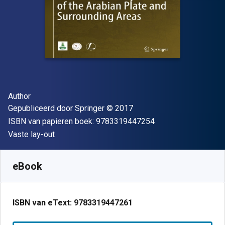
Auteur(s)
Author
Uitgever
Copyright
Gepubliceerd door
Springer
© 2017
"ISBN-13 9783319
ISBN van papieren boek:
9783319447254
Indeling
Vaste lay-out
Beschikbaar vanaf
€
39.24
EUR
SKU:
9783319447261R30
eBook
ISBN van eText:
9783319447261