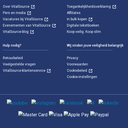
Over VitalSource
Toegankelijkheidsverklaring
Pers en media
Affiliates
Vacatures bij VitalSource
In bulk kopen
Evenementen van VitalSource
Digitale tekstboeken
VitalSource-blog
Koop veilig. Koop slim
Hulp nodig?
Wij vinden jouw veiligheid belangrijk
Retourbeleid
Privacy
Veelgestelde vragen
Voorwaarden
VitalSource-klantenservice
Cookiebeleid
Cookie-instellingen
Sociale media
Ondersteunde betaalmethoden