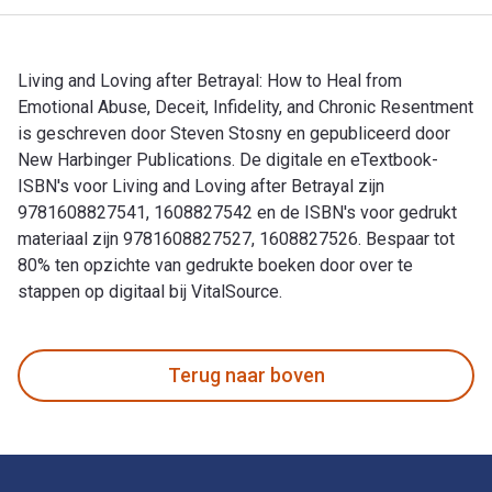
Living and Loving after Betrayal: How to Heal from
Emotional Abuse, Deceit, Infidelity, and Chronic Resentment
is geschreven door Steven Stosny en gepubliceerd door
New Harbinger Publications. De digitale en eTextbook-
ISBN's voor Living and Loving after Betrayal zijn
9781608827541, 1608827542 en de ISBN's voor gedrukt
materiaal zijn 9781608827527, 1608827526. Bespaar tot
80% ten opzichte van gedrukte boeken door over te
stappen op digitaal bij VitalSource.
Living and Loving after Betrayal: How to Heal from Emotional
Terug naar boven
Voettekst Navigatie