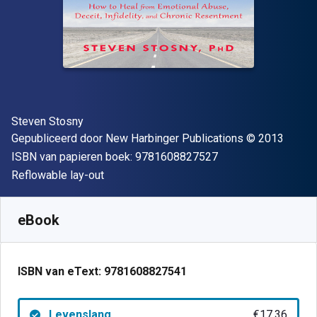
Auteur(s)
Steven Stosny
Uitgever
Copyright
Gepubliceerd door
New Harbinger Publications
© 2013
"ISBN-13 9781608
ISBN van papieren boek:
9781608827527
Indeling
Reflowable lay-out
Beschikbaar vanaf
€
17.36
EUR
SKU:
9781608827541
eBook
ISBN van eText:
9781608827541
Levenslang
€17.36