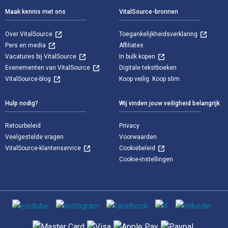
Maak kennis met ons
VitalSource-bronnen
Over VitalSource
Toegankelijkheidsverklaring
Pers en media
Affiliates
Vacatures bij VitalSource
In bulk kopen
Evenementen van VitalSource
Digitale tekstboeken
VitalSource-blog
Koop veilig. Koop slim
Hulp nodig?
Wij vinden jouw veiligheid belangrijk
Retourbeleid
Privacy
Veelgestelde vragen
Voorwaarden
VitalSource-klantenservice
Cookiebeleid
Cookie-instellingen
Sociale media
Ondersteunde betaalmethoden