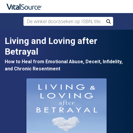
De winkel doorzoeken op ISBN, titel of auteur
Zoek
Verdergaan naar belangrijkste inhoud
Living and Loving after
Betrayal
How to Heal from Emotional Abuse, Deceit, Infidelity,
and Chronic Resentment