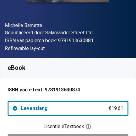
Auteur(s)
Michelle Barnette
Uitgever
Gepubliceerd door
Salamander Street Ltd.
"ISBN-13 9781913
ISBN van papieren boek:
9781913630881
Indeling
Reflowable lay-out
Beschikbaar vanaf
€
19.61
EUR
SKU:
9781913630874
eBook
ISBN van eText:
9781913630874
Levenslang
€19.61
Licentie eTextbook
Open het dialoogvenst