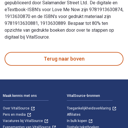
gepubliceerd door Salamander Street Ltd.. De digitale en
eTextbook-ISBN's voor Love Me Now zijn 9781913630874,
1913630870 en de ISBN's voor gedrukt materiaal zijn
9781913630881, 1913630889. Bespaar tot 80% ten
opzichte van gedrukte boeken door over te stappen op
digitaal bij VitalSource.
Love Me Now is geschreven door Michelle Barnette en gepubli
Terug naar boven
Voettekst Navigatie
Maak kennis met ons
VitalSource-bronnen
Over VitalSource
Toegankelijkheidsverklaring
Pers en media
Affiliates
Vacatures bij VitalSource
In bulk kopen
Evenementen van VitalSource
Digitale tekstboeken