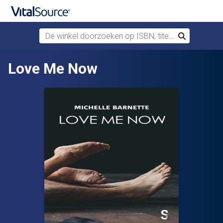
De winkel doorzoeken op ISBN, titel of auteur
Zoek
Verdergaan naar belangrijkste inhoud
Love Me Now