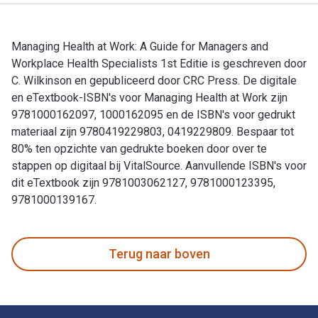
Managing Health at Work: A Guide for Managers and
Workplace Health Specialists 1st Editie is geschreven door
C. Wilkinson en gepubliceerd door CRC Press. De digitale
en eTextbook-ISBN's voor Managing Health at Work zijn
9781000162097, 1000162095 en de ISBN's voor gedrukt
materiaal zijn 9780419229803, 0419229809. Bespaar tot
80% ten opzichte van gedrukte boeken door over te
stappen op digitaal bij VitalSource. Aanvullende ISBN's voor
dit eTextbook zijn 9781003062127, 9781000123395,
9781000139167.
Managing Health at Work: A Guide for Managers and Workplac
Terug naar boven
Voettekst Navigatie