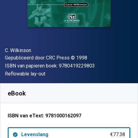
Auteur(s)
C. Wilkinson
Uitgever
Copyright
Gepubliceerd door
CRC Press
© 1998
"ISBN-13 9780419
ISBN van papieren boek:
9780419229803
Indeling
Reflowable lay-out
Beschikbaar vanaf
€
77.38
EUR
SKU:
9781000162097
eBook
ISBN van eText:
9781000162097
Levenslang
€77.38