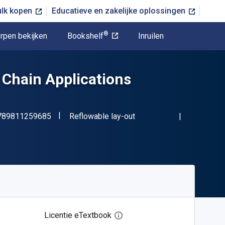
ulk kopen
Educatieve en zakelijke oplossingen
®
rpen bekijken
Bookshelf
Inruilen
 Chain Applications
"ISBN-13 9789811259685"
Indeling
789811259685
Reflowable lay-out
Licentie eTextbook
Open het dialoogvenster voor 