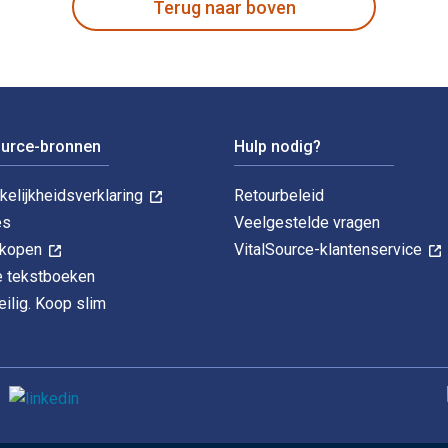
Terug naar boven
ource-bronnen
Hulp nodig?
kelijkheidsverklaring
Retourbeleid
es
Veelgestelde vragen
k kopen
VitalSource-klantenservice
le tekstboeken
ilig. Koop slim
O