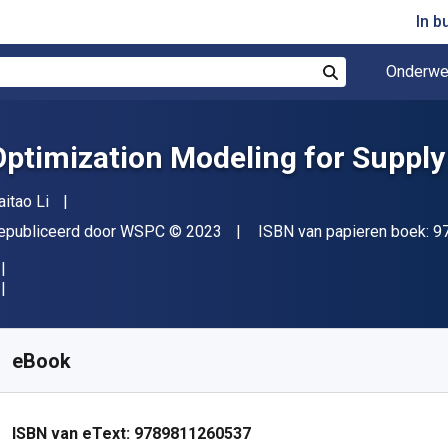
In b
Onderwe
Zoek
Optimization Modeling for Supply
uteur(s)
aitao Li
itgever
Copyright
epubliceerd door
WSPC
© 2023
ISBN van papieren boek:
9
eschikbaar vanaf
€
70.04
EUR
KU:
9789811260537
eBook
ISBN van eText:
9789811260537