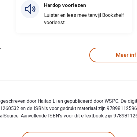
Hardop voorlezen
Luister en lees mee terwijl Bookshelf
voorleest
Meer in
s geschreven door Haitao Li en gepubliceerd door WSPC. De dig
11260532 en de ISBN's voor gedrukt materiaal zijn 9789811259
italSource. Aanvullende ISBN's voor dit eTextbook zijn 9789811
s geschreven door Haitao Li en gepubliceerd door WSPC. De digi