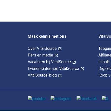
Voettekst Navigatie
Maak kennis met ons
VitalS
Over VitalSource
Toegan
Pers en media
Affiliat
Vacatures bij VitalSource
In bul
Evenementen van VitalSource
Digita
VitalSource-blog
Koop ve
Sociale media