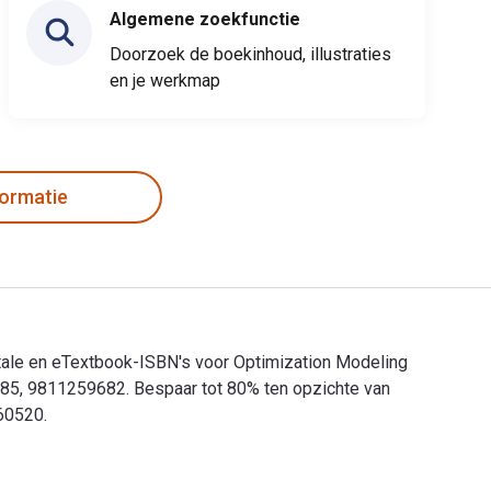
Algemene zoekfunctie
Doorzoek de boekinhoud, illustraties
en je werkmap
formatie
itale en eTextbook-ISBN's voor Optimization Modeling
685, 9811259682. Bespaar tot 80% ten opzichte van
260520.
tale en eTextbook-ISBN's voor Optimization Modeling for Suppl