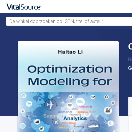
De winkel doorzoeken op ISBN, titel of auteur
Verdergaan naar belangrijkste inhoud
A
H
U
G
B
S