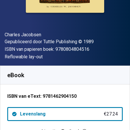
Auteur(s)
Charles Jacobsen
Uitgever
Copyright
Gepubliceerd door
Tuttle Publishing
© 1989
"ISBN-13 9780804
ISBN van papieren boek:
9780804804516
Indeling
Reflowable lay-out
Beschikbaar vanaf
€
27.24
EUR
SKU:
9781462904150
eBook
ISBN van eText:
9781462904150
Levenslang
€27.24