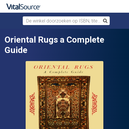
De winkel doorzoeken op ISBN, titel of auteur
Zoek
Verdergaan naar belangrijkste inhoud
Oriental Rugs a Complete
Guide