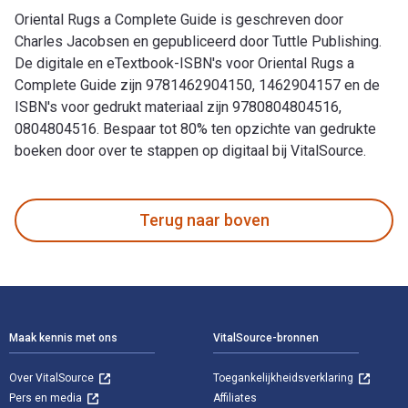
Oriental Rugs a Complete Guide is geschreven door
Charles Jacobsen en gepubliceerd door Tuttle Publishing.
De digitale en eTextbook-ISBN's voor Oriental Rugs a
Complete Guide zijn 9781462904150, 1462904157 en de
ISBN's voor gedrukt materiaal zijn 9780804804516,
0804804516. Bespaar tot 80% ten opzichte van gedrukte
boeken door over te stappen op digitaal bij VitalSource.
Oriental Rugs a Complete Guide is geschreven door Charles J
Terug naar boven
Voettekst Navigatie
Maak kennis met ons
VitalSource-bronnen
Over VitalSource
Toegankelijkheidsverklaring
Pers en media
Affiliates