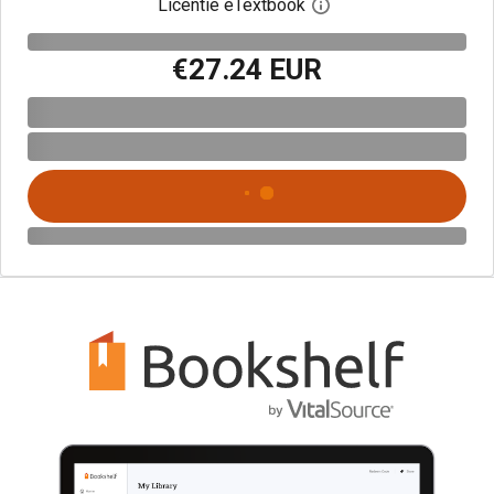
Licentie eTextbook
Open het dialoogvenst
€27.24 EUR