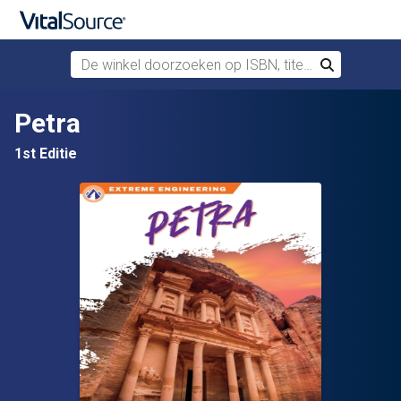
De winkel doorzoeken op ISBN, titel of auteur
Zoek
Verdergaan naar belangrijkste inhoud
Petra
1st Editie