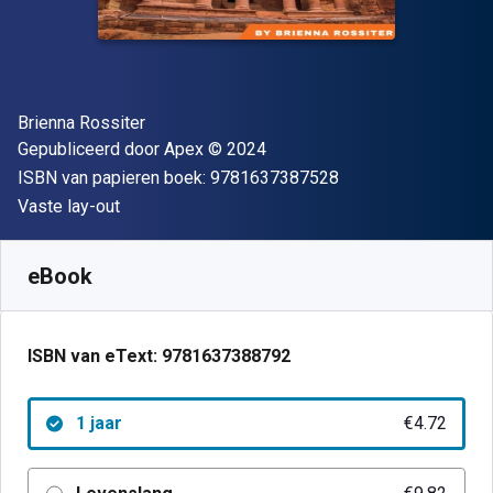
Auteur(s)
Brienna Rossiter
Uitgever
Copyright
Gepubliceerd door
Apex
© 2024
"ISBN-13 9781637
ISBN van papieren boek:
9781637387528
Indeling
Vaste lay-out
Beschikbaar vanaf
€
4.72
EUR
SKU:
9781637388792R365
eBook
ISBN van eText:
9781637388792
1 jaar
€4.72