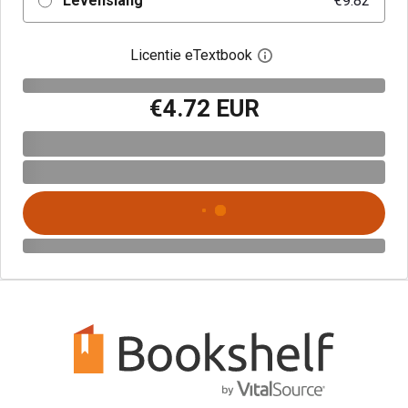
Levenslang
€9.82
Licentie eTextbook
Open het dialoogvenst
€4.72 EUR