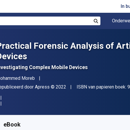
In b
Onderwe
Zoek
Practical Forensic Analysis of Ar
Devices
nvestigating Complex Mobile Devices
uteur(s)
ohammed Moreb
itgever
Copyright
epubliceerd door
Apress
© 2022
ISBN van papieren boek:
9
eschikbaar vanaf
€
19.26
EUR
KU:
9781484280263R30
eBook