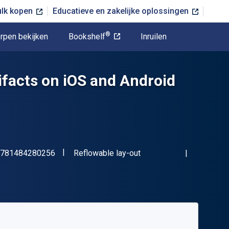
ulk kopen
Educatieve en zakelijke oplossingen
®
rpen bekijken
Bookshelf
Inruilen
tifacts on iOS and Android
"ISBN-13 9781484280256"
Indeling
781484280256
Reflowable lay-out