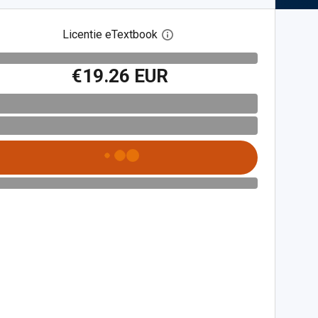
Licentie eTextbook
Open het dialoogvenster voor 
€19.26 EUR