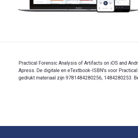
Practical Forensic Analysis of Artifacts on iOS and 
Apress. De digitale en eTextbook-ISBN's voor Practica
gedrukt materiaal zijn 9781484280256, 1484280253. Bes
Practical Forensic Analysis of Artifacts on iOS and A
Voettekst Navigatie