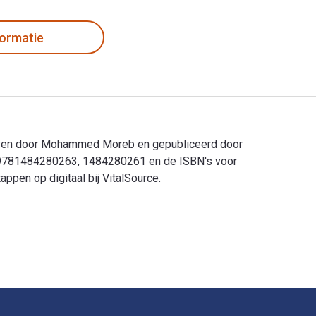
formatie
hreven door Mohammed Moreb en gepubliceerd door
ijn 9781484280263, 1484280261 en de ISBN's voor
pen op digitaal bij VitalSource.
even door Mohammed Moreb en gepubliceerd door Apress. De digi