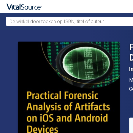
De winkel doorzoeken op ISBN, titel of auteur
Verdergaan naar belangrijkste inhoud
I
A
M
U
G
B
S