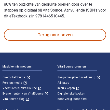
80% ten opzichte van gedrukte boeken door over te
stappen op digitaal bij VitalSource. Aanvullende ISBN's voor
dit eTextbook zijn 9781446510445.
Propagation of Plants - A Complete Guide for Professional a
Terug naar boven
Voettekst Navigatie
Maak kennis met ons
VitalSource-bronnen
Over VitalSource
Toegankelijkheidsverklaring
Pers en media
Affiliates
Vacatures bij VitalSource
In bulk kopen
Evenementen van VitalSource
Digitale tekstboeken
VitalSource-blog
Koop veilig. Koop slim