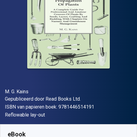
Auteur(s)
M. G. Kains
Uitgever
Gepubliceerd door
Read Books Ltd.
"ISBN-13 9781446
ISBN van papieren boek:
9781446514191
Indeling
Reflowable lay-out
Beschikbaar vanaf
€
9.80
EUR
SKU:
9781528763530
eBook