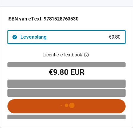
ISBN van eText:
9781528763530
Levenslang
€9.80
Licentie eTextbook
Open het dialoogvenst
€9.80 EUR