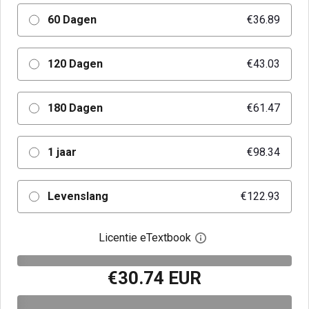
60 Dagen
€36.89
120 Dagen
€43.03
180 Dagen
€61.47
1 jaar
€98.34
Levenslang
€122.93
Licentie eTextbook
Open het dialoogvenst
€30.74 EUR