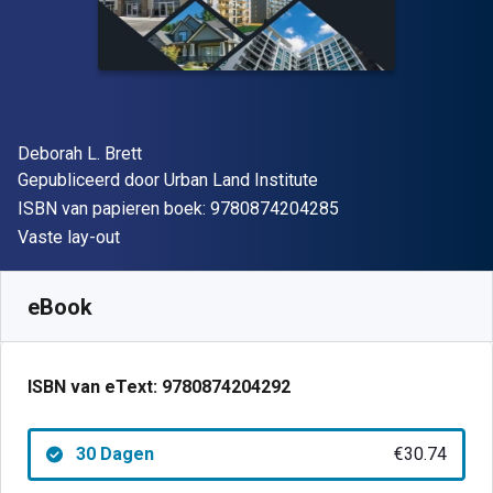
Auteur(s)
Deborah L. Brett
Uitgever
Gepubliceerd door
Urban Land Institute
"ISBN-13 9780874
ISBN van papieren boek:
9780874204285
Indeling
Vaste lay-out
Beschikbaar vanaf
€
30.74
EUR
SKU:
9780874204292R30
eBook
ISBN van eText:
9780874204292
30 Dagen
€30.74