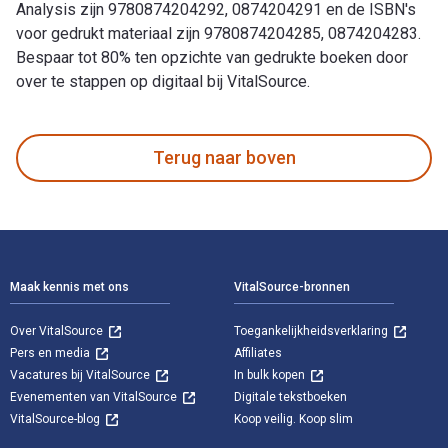
Analysis zijn 9780874204292, 0874204291 en de ISBN's
voor gedrukt materiaal zijn 9780874204285, 0874204283.
Bespaar tot 80% ten opzichte van gedrukte boeken door
over te stappen op digitaal bij VitalSource.
Real Estate Market Analysis: Trends, Methods, and Informatio
Terug naar boven
Voettekst Navigatie
Maak kennis met ons
VitalSource-bronnen
Over VitalSource
Toegankelijkheidsverklaring
Pers en media
Affiliates
Vacatures bij VitalSource
In bulk kopen
Evenementen van VitalSource
Digitale tekstboeken
VitalSource-blog
Koop veilig. Koop slim