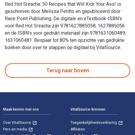
Red Hot Sriracha: 50 Recipes that Will Kick Your Ass! is
geschreven door Melissa Petitto en gepubliceerd door
Race Point Publishing. De digitale en eTextbook-ISBN's
voor Red Hot Sriracha zijn 9781627885058, 1627885056
en de ISBN's voor gedrukt materiaal zijn 9781631060489,
1631060481. Bespaar tot 80% ten opzichte van gedrukte
boeken door over te stappen op digitaal bij VitalSource.
Red Hot Sriracha: 50 Recipes that Will Kick Your Ass! is ges
Terug naar boven
Voettekst Navigatie
Maak kennis met ons
VitalSource-bronnen
Over VitalSource
Toegankelijkheidsverklaring
Pers en media
Affiliates