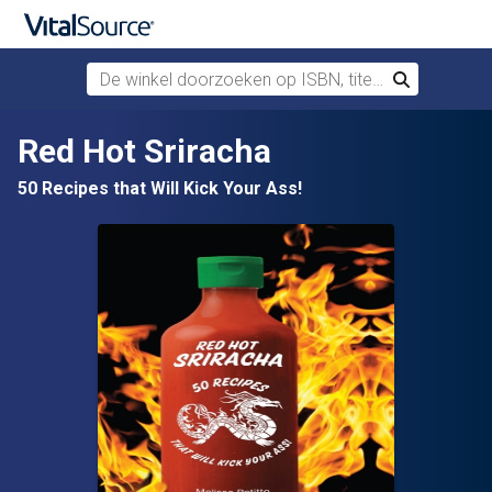
De winkel doorzoeken op ISBN, titel of auteur
Zoek
Verdergaan naar belangrijkste inhoud
Red Hot Sriracha
50 Recipes that Will Kick Your Ass!