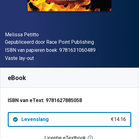
Auteur(s)
Melissa Petitto
Uitgever
Gepubliceerd door
Race Point Publishing
"ISBN-13 9781631
ISBN van papieren boek:
9781631060489
Indeling
Vaste lay-out
Beschikbaar vanaf
€
14.16
EUR
SKU:
9781627885058
eBook
ISBN van eText:
9781627885058
Levenslang
€14.16
Licentie eTextbook
Open het dialoogvenst