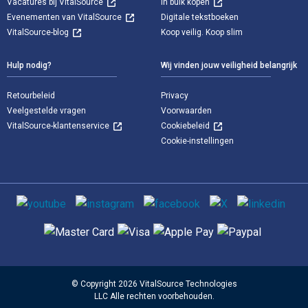
Vacatures bij VitalSource
In bulk kopen
Evenementen van VitalSource
Digitale tekstboeken
VitalSource-blog
Koop veilig. Koop slim
Hulp nodig?
Wij vinden jouw veiligheid belangrijk
Retourbeleid
Privacy
Veelgestelde vragen
Voorwaarden
VitalSource-klantenservice
Cookiebeleid
Cookie-instellingen
Sociale media
Ondersteunde betaalmethoden
© Copyright 2026 VitalSource Technologies
LLC Alle rechten voorbehouden.