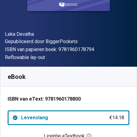
Auteur(s)
Leka Devatha
Uitgever
Gepubliceerd door
BiggerPockets
"ISBN-13 9781960
ISBN van papieren boek:
9781960178794
Indeling
Reflowable lay-out
Beschikbaar vanaf
€
14.18
EUR
SKU:
9781960178800
eBook
ISBN van eText:
9781960178800
Levenslang
€14.18
Licentie eTextbook
Open het dialoogvenst