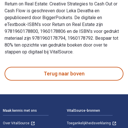
Return on Real Estate: Creative Strategies to Cash Out or
Cash Flow is geschreven door Leka Devatha en
gepubliceerd door BiggerPockets. De digitale en
eTextbook-ISBN's voor Return on Real Estate zijn
9781960178800, 1960178806 en de ISBN's voor gedrukt
materiaal zijn 9781960178794, 1960178792. Bespaar tot
80% ten opzichte van gedrukte boeken door over te
stappen op digitaal bij VitalSource.
Return on Real Estate: Creative Strategies to Cash Out or C
Terug naar boven
Voettekst Navigatie
Maak kennis met ons
VitalSource-bronnen
Over VitalSource
Toegankelijkheidsverklaring