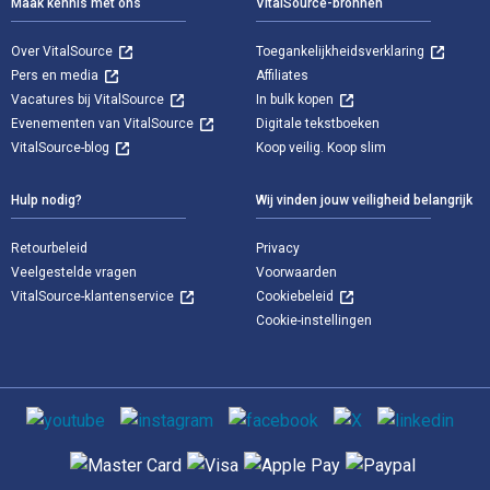
Maak kennis met ons
VitalSource-bronnen
Over VitalSource
Toegankelijkheidsverklaring
Pers en media
Affiliates
Vacatures bij VitalSource
In bulk kopen
Evenementen van VitalSource
Digitale tekstboeken
VitalSource-blog
Koop veilig. Koop slim
Hulp nodig?
Wij vinden jouw veiligheid belangrijk
Retourbeleid
Privacy
Veelgestelde vragen
Voorwaarden
VitalSource-klantenservice
Cookiebeleid
Cookie-instellingen
Sociale media
Ondersteunde betaalmethoden