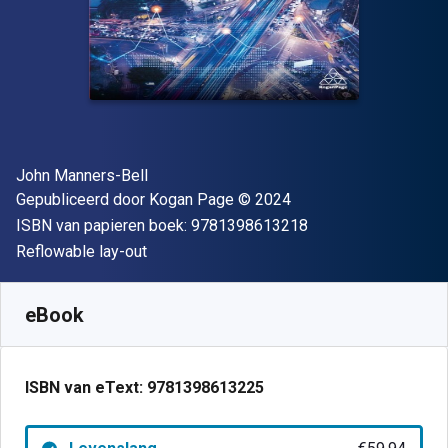
Auteur(s)
John Manners-Bell
Uitgever
Copyright
Gepubliceerd door
Kogan Page
© 2024
"ISBN-13 9781398
ISBN van papieren boek:
9781398613218
Indeling
Reflowable lay-out
Beschikbaar vanaf
€
59.94
EUR
SKU:
9781398613225
eBook
ISBN van eText:
9781398613225