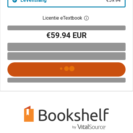
Levenslang
€59.94
Licentie eTextbook
Open het dialoogvenst
€59.94 EUR