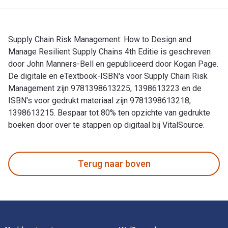
Supply Chain Risk Management: How to Design and
Manage Resilient Supply Chains 4th Editie is geschreven
door John Manners-Bell en gepubliceerd door Kogan Page.
De digitale en eTextbook-ISBN's voor Supply Chain Risk
Management zijn 9781398613225, 1398613223 en de
ISBN's voor gedrukt materiaal zijn 9781398613218,
1398613215. Bespaar tot 80% ten opzichte van gedrukte
boeken door over te stappen op digitaal bij VitalSource.
Supply Chain Risk Management: How to Design and Manage Res
Terug naar boven
Voettekst Navigatie