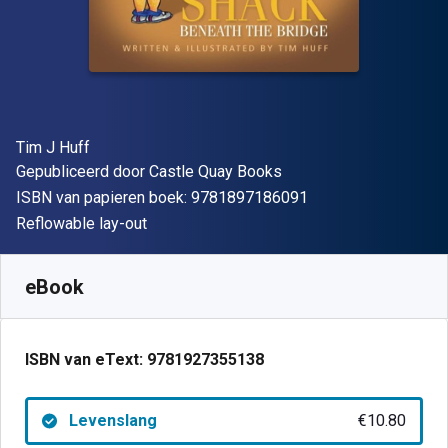
Auteur(s)
Tim J Huff
Uitgever
Gepubliceerd door
Castle Quay Books
"ISBN-13 9781897
ISBN van papieren boek:
9781897186091
Indeling
Reflowable lay-out
Beschikbaar vanaf
€
10.80
EUR
SKU:
9781927355138
eBook
ISBN van eText:
9781927355138
Levenslang
€10.80