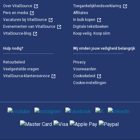
Over VitalSource
Toegankelijkheidsverklaring
Pers en media
Affiliates
Vacatures bij VitalSource
In bulk kopen
Evenementen van VitalSource
Digitale tekstboeken
VitalSource-blog
Koop veilig. Koop slim
Hulp nodig?
Wij vinden jouw veiligheid belangrijk
Retourbeleid
Privacy
Veelgestelde vragen
Voorwaarden
VitalSource-klantenservice
Cookiebeleid
Cookie-instellingen
Sociale media
Ondersteunde betaalmethoden