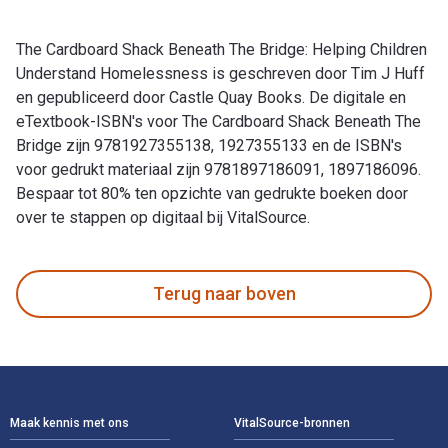
The Cardboard Shack Beneath The Bridge: Helping Children
Understand Homelessness is geschreven door Tim J Huff
en gepubliceerd door Castle Quay Books. De digitale en
eTextbook-ISBN's voor The Cardboard Shack Beneath The
Bridge zijn 9781927355138, 1927355133 en de ISBN's
voor gedrukt materiaal zijn 9781897186091, 1897186096.
Bespaar tot 80% ten opzichte van gedrukte boeken door
over te stappen op digitaal bij VitalSource.
The Cardboard Shack Beneath The Bridge: Helping Children U
Terug naar boven
Voettekst Navigatie
Maak kennis met ons
VitalSource-bronnen