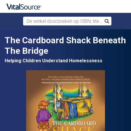
De winkel doorzoeken op ISBN, titel of auteur
Zoek
Verdergaan naar belangrijkste inhoud
The Cardboard Shack Beneath
The Bridge
Helping Children Understand Homelessness