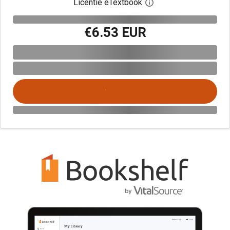
Licentie eTextbook
Open het dialoogvenst
€6.53 EUR