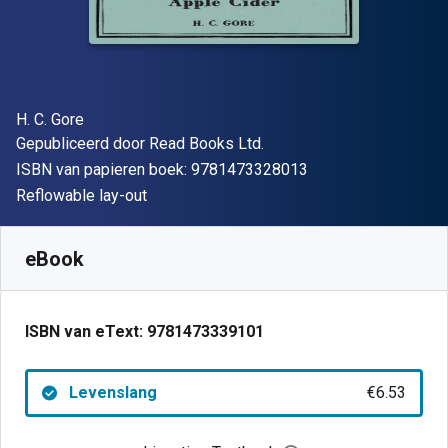
Auteur(s)
H. C. Gore
Uitgever
Gepubliceerd door
Read Books Ltd.
"ISBN-13 9781473
ISBN van papieren boek:
9781473328013
Indeling
Reflowable lay-out
Beschikbaar vanaf
€
6.53
EUR
SKU:
9781473339101
eBook
ISBN van eText:
9781473339101
Levenslang
€6.53