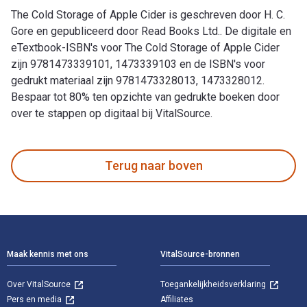
The Cold Storage of Apple Cider is geschreven door H. C.
Gore en gepubliceerd door Read Books Ltd.. De digitale en
eTextbook-ISBN's voor The Cold Storage of Apple Cider
zijn 9781473339101, 1473339103 en de ISBN's voor
gedrukt materiaal zijn 9781473328013, 1473328012.
Bespaar tot 80% ten opzichte van gedrukte boeken door
over te stappen op digitaal bij VitalSource.
The Cold Storage of Apple Cider is geschreven door H. C. Go
Terug naar boven
Voettekst Navigatie
Maak kennis met ons
VitalSource-bronnen
Over VitalSource
Toegankelijkheidsverklaring
Pers en media
Affiliates