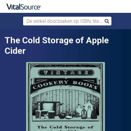
De winkel doorzoeken op ISBN, titel of auteur
Zoek
Verdergaan naar belangrijkste inhoud
The Cold Storage of Apple
Cider