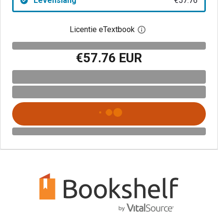
Levenslang
€57.76
Licentie eTextbook
Open het dialoogvenst
€57.76 EUR