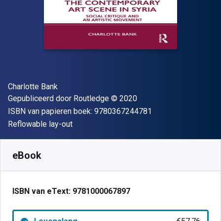
Auteur(s)
Charlotte Bank
Uitgever
Copyright
Gepubliceerd door
Routledge
© 2020
"ISBN-13 9780367
ISBN van papieren boek:
9780367244781
Indeling
Reflowable lay-out
Beschikbaar vanaf
€
57.76
EUR
SKU:
9781000067897
eBook
ISBN van eText:
9781000067897