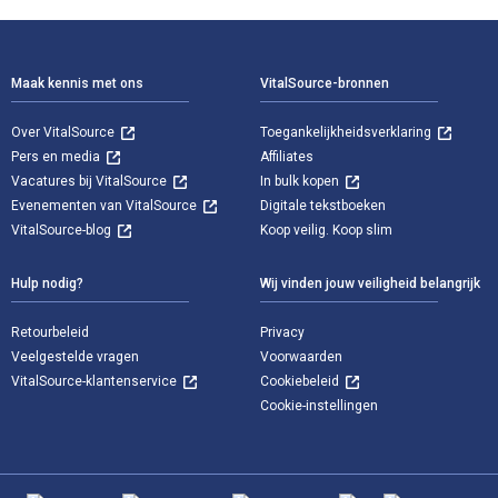
Voettekst Navigatie
Maak kennis met ons
VitalSource-bronnen
Over VitalSource
Toegankelijkheidsverklaring
Pers en media
Affiliates
Vacatures bij VitalSource
In bulk kopen
Evenementen van VitalSource
Digitale tekstboeken
VitalSource-blog
Koop veilig. Koop slim
Hulp nodig?
Wij vinden jouw veiligheid belangrijk
Retourbeleid
Privacy
Veelgestelde vragen
Voorwaarden
VitalSource-klantenservice
Cookiebeleid
Cookie-instellingen