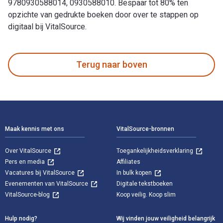
9780930588014, 0930588010. Bespaar tot 80% ten
opzichte van gedrukte boeken door over te stappen op
digitaal bij VitalSource.
The Ohlone Way: Indian Life in the San Francisco-Monterey B
Terug naar boven
Voettekst Navigatie
Maak kennis met ons
VitalSource-bronnen
Over VitalSource
Toegankelijkheidsverklaring
Pers en media
Affiliates
Vacatures bij VitalSource
In bulk kopen
Evenementen van VitalSource
Digitale tekstboeken
VitalSource-blog
Koop veilig. Koop slim
Hulp nodig?
Wij vinden jouw veiligheid belangrijk