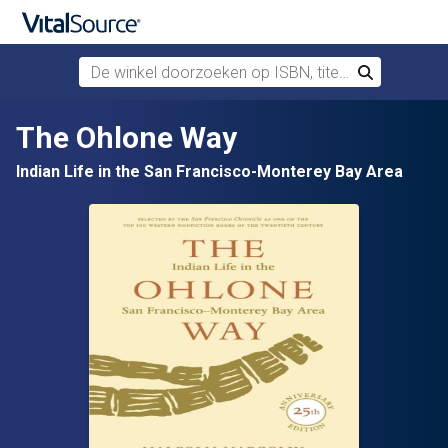
De winkel doorzoeken op ISBN, titel of auteur
Zoek
Verdergaan naar belangrijkste inhoud
The Ohlone Way
Indian Life in the San Francisco-Monterey Bay Area