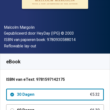
Auteur(s)
Malcolm Margolin
Uitgever
Copyright
Gepubliceerd door
HeyDay (IPG)
© 2003
"ISBN-13 9780930
ISBN van papieren boek:
9780930588014
Indeling
Reflowable lay-out
Beschikbaar vanaf
€
5.32
EUR
SKU:
9781597142175R30
eBook
ISBN van eText:
9781597142175
30 Dagen
€5.32