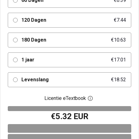
60 Dagen
€6.39
120 Dagen
€7.44
180 Dagen
€10.63
1 jaar
€17.01
Levenslang
€18.52
Licentie eTextbook
Open het dialoogvenst
€5.32 EUR