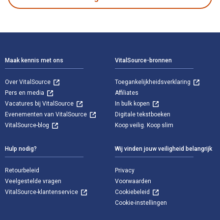
Voettekst Navigatie
Maak kennis met ons
VitalSource-bronnen
Over VitalSource
Toegankelijkheidsverklaring
Pers en media
Affiliates
Vacatures bij VitalSource
In bulk kopen
Evenementen van VitalSource
Digitale tekstboeken
VitalSource-blog
Koop veilig. Koop slim
Hulp nodig?
Wij vinden jouw veiligheid belangrijk
Retourbeleid
Privacy
Veelgestelde vragen
Voorwaarden
VitalSource-klantenservice
Cookiebeleid
Cookie-instellingen