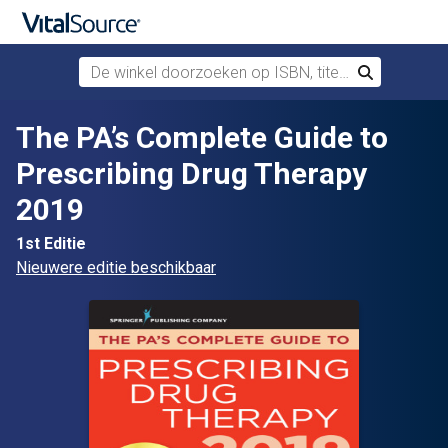
De winkel doorzoeken op ISBN, titel of auteur
Zoek
Verdergaan naar belangrijkste inhoud
The PA’s Complete Guide to
Prescribing Drug Therapy
2019
1st Editie
Nieuwere editie beschikbaar