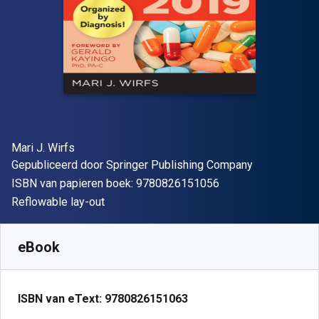
Auteur(s)
Mari J. Wirfs
Uitgever
Gepubliceerd door
Springer Publishing Company
"ISBN-13 9780826
ISBN van papieren boek:
9780826151056
Indeling
Reflowable lay-out
Beschikbaar vanaf
€
35.32
EUR
SKU:
9780826151063R180
eBook
ISBN van eText:
9780826151063