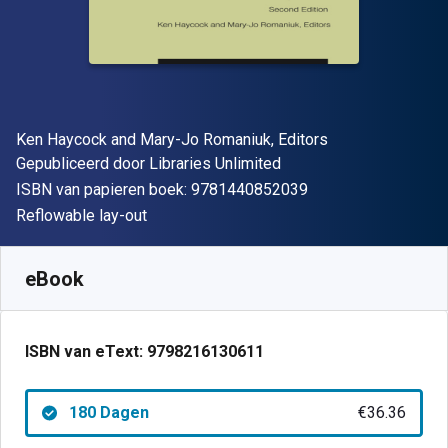
Auteur(s)
Ken Haycock and Mary-Jo Romaniuk, Editors
Uitgever
Gepubliceerd door
Libraries Unlimited
"ISBN-13 9781440
ISBN van papieren boek:
9781440852039
Indeling
Reflowable lay-out
Beschikbaar vanaf
€
36.36
EUR
SKU:
9798216130611R180
eBook
ISBN van eText:
9798216130611
180 Dagen
€36.36