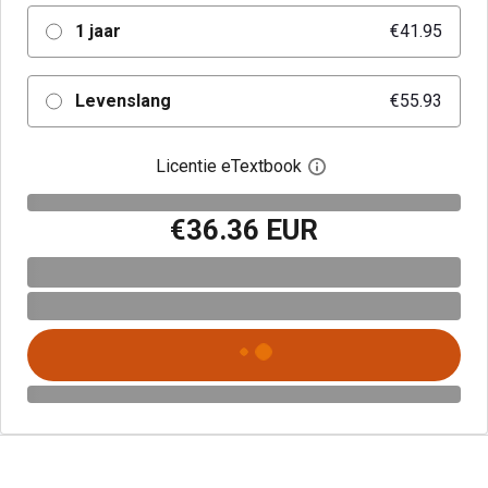
1 jaar
€41.95
Levenslang
€55.93
Licentie eTextbook
Open het dialoogvenst
€36.36 EUR