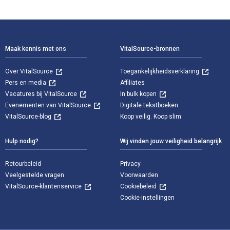
Voettekst Navigatie
Maak kennis met ons
VitalSource-bronnen
Over VitalSource
Toegankelijkheidsverklaring
Pers en media
Affiliates
Vacatures bij VitalSource
In bulk kopen
Evenementen van VitalSource
Digitale tekstboeken
VitalSource-blog
Koop veilig. Koop slim
Hulp nodig?
Wij vinden jouw veiligheid belangrijk
Retourbeleid
Privacy
Veelgestelde vragen
Voorwaarden
VitalSource-klantenservice
Cookiebeleid
Cookie-instellingen