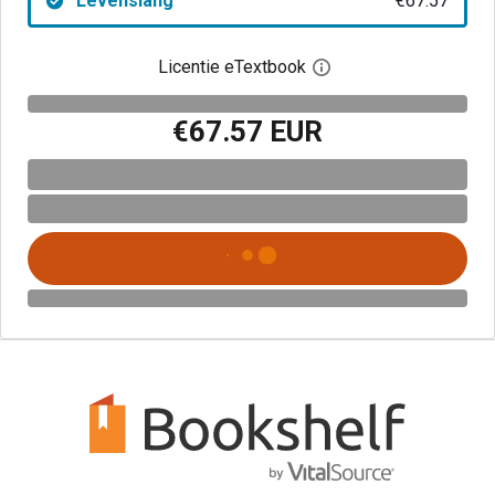
Levenslang
€67.57
Licentie eTextbook
Open het dialoogvenst
€67.57 EUR