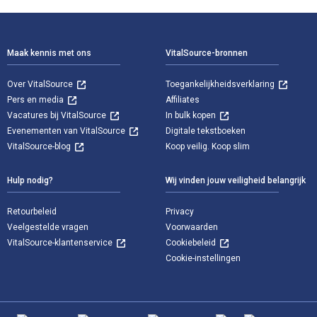
Voettekst Navigatie
Maak kennis met ons
VitalSource-bronnen
Over VitalSource
Toegankelijkheidsverklaring
Pers en media
Affiliates
Vacatures bij VitalSource
In bulk kopen
Evenementen van VitalSource
Digitale tekstboeken
VitalSource-blog
Koop veilig. Koop slim
Hulp nodig?
Wij vinden jouw veiligheid belangrijk
Retourbeleid
Privacy
Veelgestelde vragen
Voorwaarden
VitalSource-klantenservice
Cookiebeleid
Cookie-instellingen