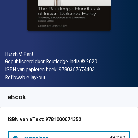
Auteur(s)
Harsh V. Pant
Uitgever
Copyright
Gepubliceerd door
Routledge India
© 2020
"ISBN-13 9780367
ISBN van papieren boek:
9780367674403
Indeling
Reflowable lay-out
Beschikbaar vanaf
€
67.57
EUR
SKU:
9781000074352
eBook
ISBN van eText:
9781000074352