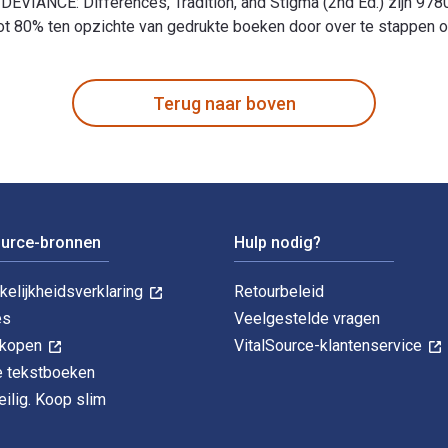
EVIANCE: Differences, Tradition, and Stigma (2nd Ed.) zijn 9
 80% ten opzichte van gedrukte boeken door over te stappen op d
d Stigma (2nd Ed.) 2nd Editie is geschreven door Robert J. Fr
Terug naar boven
ource-bronnen
Hulp nodig?
kelijkheidsverklaring
Retourbeleid
es
Veelgestelde vragen
k kopen
VitalSource-klantenservice
le tekstboeken
ilig. Koop slim