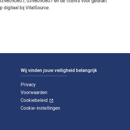
780398090807, 0398090807 en de ISBN's voor gedrukt
igitaal bij VitalSource.
anzese en gepubliceerd door Charles C Thomas. De digitale en 
Wij vinden jouw veiligheid belangrijk
Privacy
Voorwaarden
Cookiebeleid
Cookie-instellingen