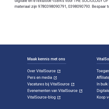
digitale en eTextbook-ISBN's voor THE SOCIOLOGY OF D
materiaal zijn 9780398090791, 0398090793. Bespaar tot
THE SOCIOLOGY OF DEVIANCE: Differences, Tradition, an
Voettekst Navigatie
Maak kennis met ons
VitalS
Over VitalSource
Toegan
Pers en media
Affiliat
Vacatures bij VitalSource
In bul
Evenementen van VitalSource
Digita
VitalSource-blog
Koop ve