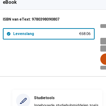
eBook
ISBN van eText:
9780398090807
Levenslang
€68.06
Studietools
Ingebouwde studiehulpmiddelen zoals