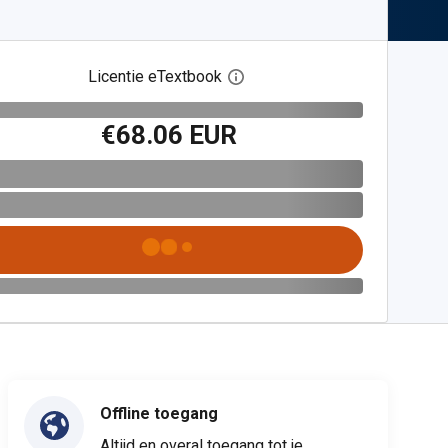
Licentie eTextbook
Open het dialoogvenster voor 
€68.06 EUR
Offline toegang
Altijd en overal toegang tot je