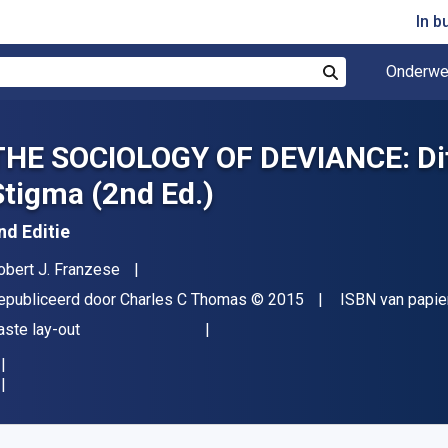
In b
Onderwe
Zoek
THE SOCIOLOGY OF DEVIANCE: Diff
Stigma (2nd Ed.)
nd Editie
uteur(s)
obert J. Franzese
itgever
Copyright
epubliceerd door
Charles C Thomas
© 2015
ISBN van papie
deling
aste lay-out
eschikbaar vanaf
€
68.06
EUR
KU:
9780398090807