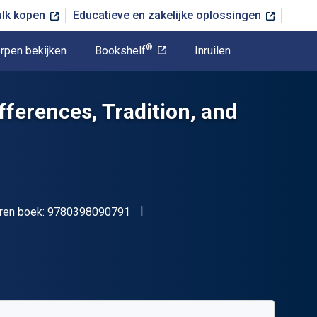
ulk kopen
Educatieve en zakelijke oplossingen
®
rpen bekijken
Bookshelf
Inruilen
erences, Tradition, and
"ISBN-13 9780398090791"
ren boek:
9780398090791