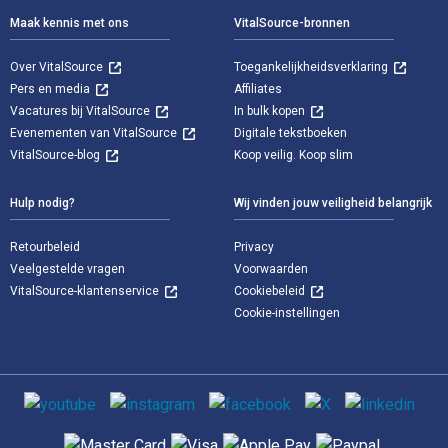
Maak kennis met ons
VitalSource-bronnen
Over VitalSource
Toegankelijkheidsverklaring
Pers en media
Affiliates
Vacatures bij VitalSource
In bulk kopen
Evenementen van VitalSource
Digitale tekstboeken
VitalSource-blog
Koop veilig. Koop slim
Hulp nodig?
Wij vinden jouw veiligheid belangrijk
Retourbeleid
Privacy
Veelgestelde vragen
Voorwaarden
VitalSource-klantenservice
Cookiebeleid
Cookie-instellingen
Sociale media
Ondersteunde betaalmethoden