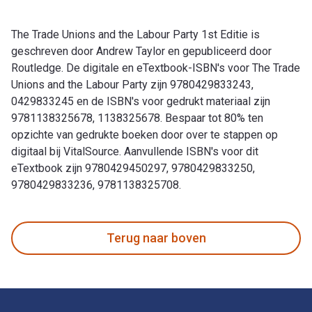
The Trade Unions and the Labour Party 1st Editie is
geschreven door Andrew Taylor en gepubliceerd door
Routledge. De digitale en eTextbook-ISBN's voor The Trade
Unions and the Labour Party zijn 9780429833243,
0429833245 en de ISBN's voor gedrukt materiaal zijn
9781138325678, 1138325678. Bespaar tot 80% ten
opzichte van gedrukte boeken door over te stappen op
digitaal bij VitalSource. Aanvullende ISBN's voor dit
eTextbook zijn 9780429450297, 9780429833250,
9780429833236, 9781138325708.
The Trade Unions and the Labour Party 1st Editie is geschr
Terug naar boven
Voettekst Navigatie