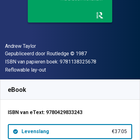
Auteur(s)
Andrew Taylor
Uitgever
Copyright
Gepubliceerd door
Routledge
© 1987
"ISBN-13 9781138
ISBN van papieren boek:
9781138325678
Indeling
Reflowable lay-out
Beschikbaar vanaf
€
37.05
EUR
SKU:
9780429833243
eBook
ISBN van eText:
9780429833243
Levenslang
€37.05