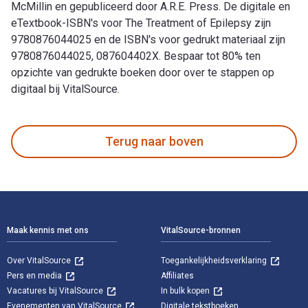
McMillin en gepubliceerd door A.R.E. Press. De digitale en
eTextbook-ISBN's voor The Treatment of Epilepsy zijn
9780876044025 en de ISBN's voor gedrukt materiaal zijn
9780876044025, 087604402X. Bespaar tot 80% ten
opzichte van gedrukte boeken door over te stappen op
digitaal bij VitalSource.
The Treatment of Epilepsy is geschreven door David McMillin
Terug naar boven
Voettekst Navigatie
Maak kennis met ons
VitalSource-bronnen
Over VitalSource
Toegankelijkheidsverklaring
Pers en media
Affiliates
Vacatures bij VitalSource
In bulk kopen
Evenementen van VitalSource
Digitale tekstboeken