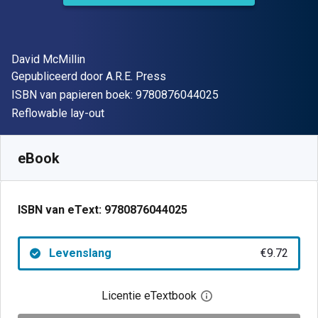
Auteur(s)
David McMillin
Uitgever
Gepubliceerd door
A.R.E. Press
"ISBN-13 9780876
ISBN van papieren boek:
9780876044025
Indeling
Reflowable lay-out
Beschikbaar vanaf
€
9.72
EUR
SKU:
9780876044025
eBook
ISBN van eText:
9780876044025
Levenslang
€9.72
Licentie eTextbook
Open het dialoogvenst