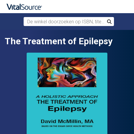
De winkel doorzoeken op ISBN, titel of auteur
Zoek
Verdergaan naar belangrijkste inhoud
The Treatment of Epilepsy