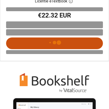
Licentie eTextbook
Open het dialoogvenst
€22.32 EUR