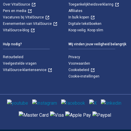
Over VitalSource
Toegankelijkheidsverklaring
Pers en media
Affiliates
Vacatures bij VitalSource
In bulk kopen
Evenementen van VitalSource
Digitale tekstboeken
VitalSource-blog
Koop veilig. Koop slim
Hulp nodig?
Wij vinden jouw veiligheid belangrijk
Retourbeleid
Privacy
Veelgestelde vragen
Voorwaarden
VitalSource-klantenservice
Cookiebeleid
Cookie-instellingen
Sociale media
Ondersteunde betaalmethoden