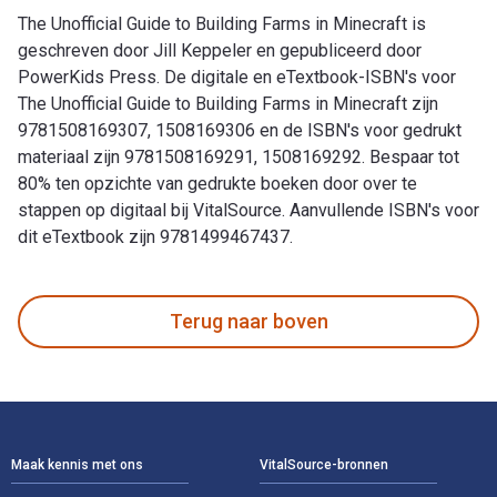
The Unofficial Guide to Building Farms in Minecraft is
geschreven door Jill Keppeler en gepubliceerd door
PowerKids Press. De digitale en eTextbook-ISBN's voor
The Unofficial Guide to Building Farms in Minecraft zijn
9781508169307, 1508169306 en de ISBN's voor gedrukt
materiaal zijn 9781508169291, 1508169292. Bespaar tot
80% ten opzichte van gedrukte boeken door over te
stappen op digitaal bij VitalSource. Aanvullende ISBN's voor
dit eTextbook zijn 9781499467437.
The Unofficial Guide to Building Farms in Minecraft is gesch
Terug naar boven
Voettekst Navigatie
Maak kennis met ons
VitalSource-bronnen