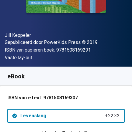
Auteur(s)
Jill Keppeler
Uitgever
Copyright
Gepubliceerd door
PowerKids Press
© 2019
"ISBN-13 9781508
ISBN van papieren boek:
9781508169291
Indeling
Vaste lay-out
Beschikbaar vanaf
€
22.32
EUR
SKU:
9781508169307
eBook
ISBN van eText:
9781508169307
Levenslang
€22.32