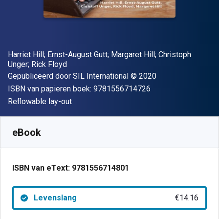
Auteur(s)
Harriet Hill; Ernst-August Gutt; Margaret Hill; Christoph
Unger; Rick Floyd
Uitgever
Copyright
Gepubliceerd door
SIL International
© 2020
"ISBN-13 9781556
ISBN van papieren boek:
9781556714726
Indeling
Reflowable lay-out
Beschikbaar vanaf
€
14.16
EUR
SKU:
9781556714801
eBook
ISBN van eText:
9781556714801
Levenslang
€14.16