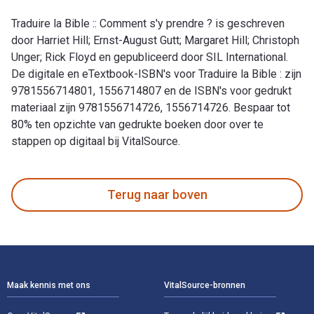
Traduire la Bible :: Comment s'y prendre ? is geschreven
door Harriet Hill; Ernst-August Gutt; Margaret Hill; Christoph
Unger; Rick Floyd en gepubliceerd door SIL International.
De digitale en eTextbook-ISBN's voor Traduire la Bible : zijn
9781556714801, 1556714807 en de ISBN's voor gedrukt
materiaal zijn 9781556714726, 1556714726. Bespaar tot
80% ten opzichte van gedrukte boeken door over te
stappen op digitaal bij VitalSource.
Traduire la Bible :: Comment s'y prendre ? is geschreven door
Terug naar boven
Voettekst Navigatie
Maak kennis met ons
VitalSource-bronnen