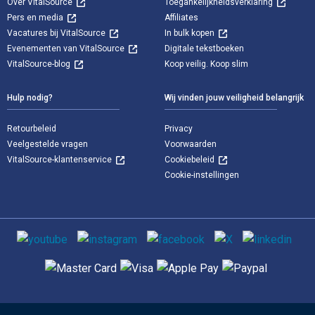
Over VitalSource
Toegankelijkheidsverklaring
Pers en media
Affiliates
Vacatures bij VitalSource
In bulk kopen
Evenementen van VitalSource
Digitale tekstboeken
VitalSource-blog
Koop veilig. Koop slim
Hulp nodig?
Wij vinden jouw veiligheid belangrijk
Retourbeleid
Privacy
Veelgestelde vragen
Voorwaarden
VitalSource-klantenservice
Cookiebeleid
Cookie-instellingen
Sociale media
Ondersteunde betaalmethoden