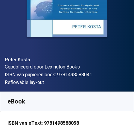
Auteur(s)
Peter Kosta
Uitgever
Gepubliceerd door
Lexington Books
"ISBN-13 9781498
ISBN van papieren boek:
9781498588041
Indeling
Reflowable lay-out
Beschikbaar vanaf
€
61.63
EUR
SKU:
9781498588058R180
eBook
ISBN van eText:
9781498588058