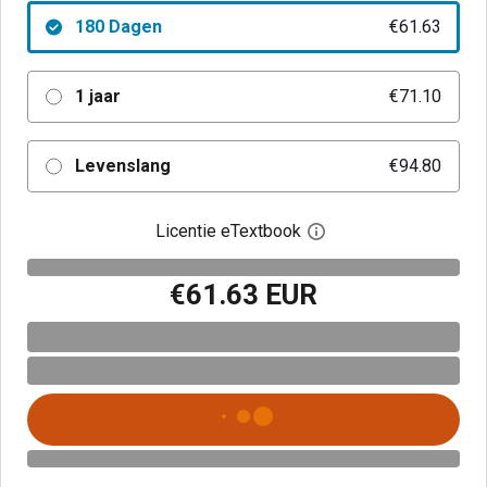
180 Dagen
€61.63
1 jaar
€71.10
Levenslang
€94.80
Licentie eTextbook
Open het dialoogvenst
€61.63 EUR