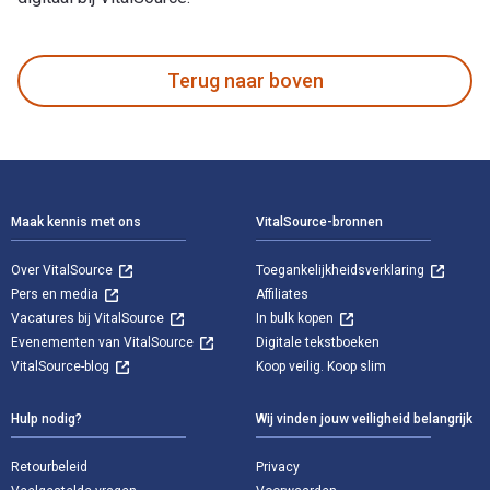
Turn Initiating Elements in Everyday Conversations: Conversa
Terug naar boven
Voettekst Navigatie
Maak kennis met ons
VitalSource-bronnen
Over VitalSource
Toegankelijkheidsverklaring
Pers en media
Affiliates
Vacatures bij VitalSource
In bulk kopen
Evenementen van VitalSource
Digitale tekstboeken
VitalSource-blog
Koop veilig. Koop slim
Hulp nodig?
Wij vinden jouw veiligheid belangrijk
Retourbeleid
Privacy