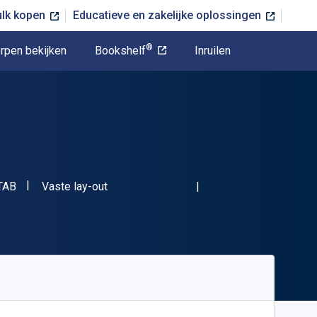
ulk kopen
Educatieve en zakelijke oplossingen
®
rpen bekijken
Bookshelf
Inruilen
"ISBN-13 01916KTAB"
Indeling
TAB
Vaste lay-out