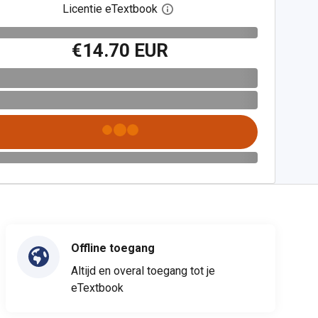
Licentie eTextbook
Open het dialoogvenster voor 
€14.70 EUR
Offline toegang
Altijd en overal toegang tot je
eTextbook