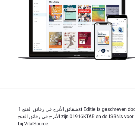
شقائق الأترج في رقائق الغنج 1st Editie is geschreven door جلال الدين عبد الرحمن بن أبي بكر السيوطي en gepubliceerd door Ktab Inc. De digitale en eTextbook-ISBN's voor شقائق
الأترج في رقائق الغنج zijn 01916KTAB en de ISBN's voor gedrukt materiaal zijn 01916KTAB. Bespaar tot 80% ten opzichte van gedrukte boeken door over te stappen op digitaal
bij VitalSource.