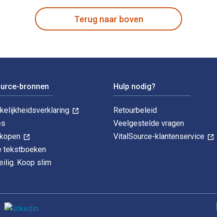
Terug naar boven
ource-bronnen
Hulp nodig?
kelijkheidsverklaring
Retourbeleid
es
Veelgestelde vragen
k kopen
VitalSource-klantenservice
le tekstboeken
ilig. Koop slim
O