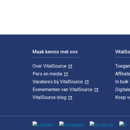
Voettekst Navigatie
Maak kennis met ons
VitalS
Over VitalSource
Toegan
Pers en media
Affiliat
Vacatures bij VitalSource
In bul
Evenementen van VitalSource
Digita
VitalSource-blog
Koop ve
Sociale media