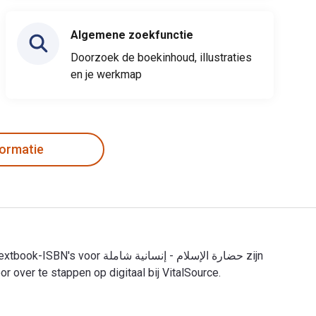
Algemene zoekfunctie
Doorzoek de boekinhoud, illustraties
en je werkmap
formatie
over te stappen op digitaal bij VitalSource.
ارة الإسلام - إنسانية شاملة 1