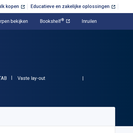
ulk kopen
Educatieve en zakelijke oplossingen
®
rpen bekijken
Bookshelf
Inruilen
"ISBN-13 07048KTAB"
Indeling
TAB
Vaste lay-out