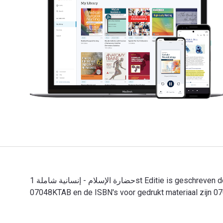
حضارة الإسلام - إنسانية شاملة 1st Editie is geschreven door علي القاضي en gepubliceerd door Ktab Inc. De digitale en eTextbook-ISBN's voor حضارة الإسلام - إنسانية شاملة zijn
07048KTAB en de ISBN's voor gedrukt materiaal zijn 070