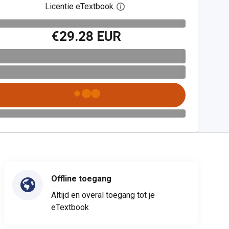
Licentie eTextbook
Open het dialoogvenster voor 
€29.28 EUR
Offline toegang
Altijd en overal toegang tot je
eTextbook