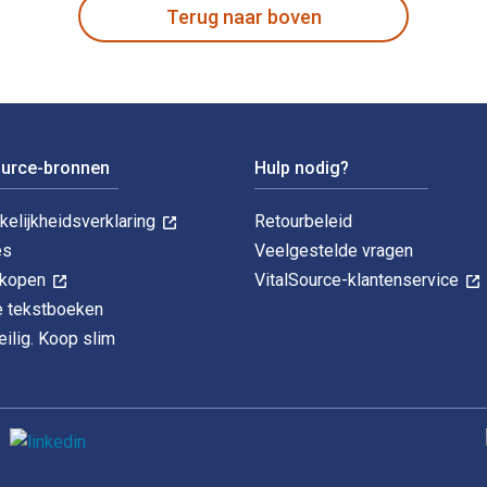
Terug naar boven
ource-bronnen
Hulp nodig?
kelijkheidsverklaring
Retourbeleid
es
Veelgestelde vragen
k kopen
VitalSource-klantenservice
le tekstboeken
ilig. Koop slim
O