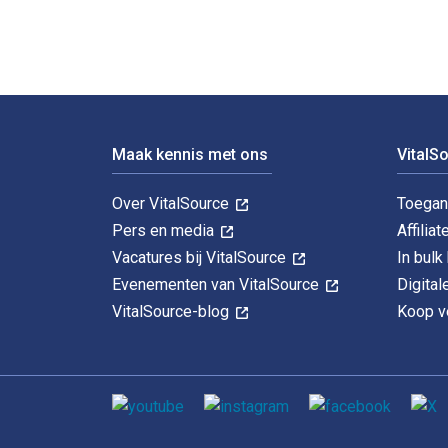
Voettekst Navigatie
Maak kennis met ons
VitalS
Over VitalSource
Toegan
Pers en media
Affiliat
Vacatures bij VitalSource
In bul
Evenementen van VitalSource
Digita
VitalSource-blog
Koop ve
Sociale media