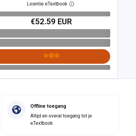
Licentie eTextbook
Open het dialoogvenster voor 
€52.59 EUR
Offline toegang
Altijd en overal toegang tot je
eTextbook