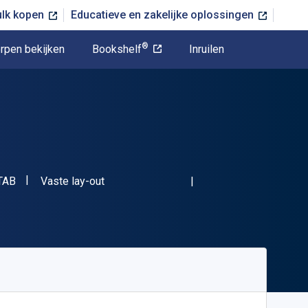
ulk kopen
Educatieve en zakelijke oplossingen
®
rpen bekijken
Bookshelf
Inruilen
"ISBN-13 08049KTAB"
Indeling
TAB
Vaste lay-out