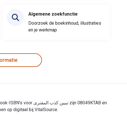
Algemene zoekfunctie
Doorzoek de boekinhoud, illustraties
en je werkmap
formatie
 op digitaal bij VitalSource.
تبيين كذب المفترى 1st Editie is geschreven door البغدادي