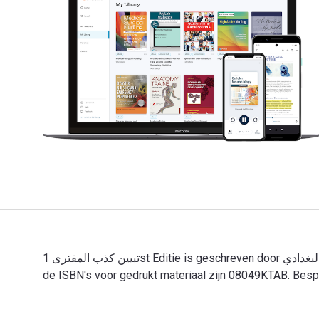
تبيين كذب المفترى 1st Editie is geschreven door ابي القاسم البغدادي en gepubliceerd door Ktab Inc. De digitale en eTextbook-ISBN's voor تبيين كذب المفترى zijn 08049KTAB en
de ISBN's voor gedrukt materiaal zijn 08049KTAB. Bespa