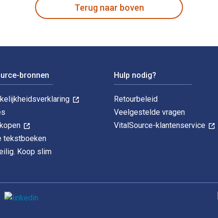
Terug naar boven
ource-bronnen
Hulp nodig?
kelijkheidsverklaring
Retourbeleid
es
Veelgestelde vragen
k kopen
VitalSource-klantenservice
le tekstboeken
ilig. Koop slim
O