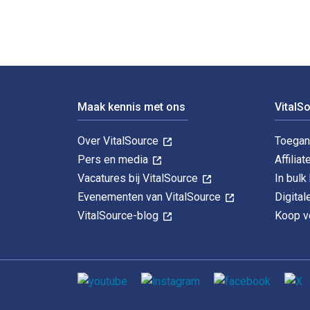
Voettekst Navigatie
Maak kennis met ons
VitalS
Over VitalSource
Toegan
Pers en media
Affiliat
Vacatures bij VitalSource
In bul
Evenementen van VitalSource
Digita
VitalSource-blog
Koop ve
Sociale media