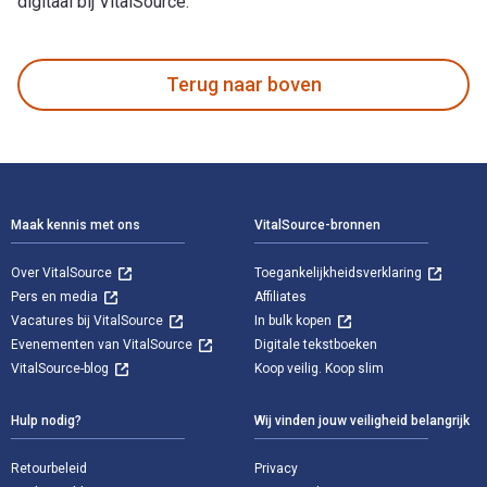
digitaal bij VitalSource.
Vidunderlig kjærlighet is geschreven door Bernard Levine en 
Terug naar boven
Voettekst Navigatie
Maak kennis met ons
VitalSource-bronnen
Over VitalSource
Toegankelijkheidsverklaring
Pers en media
Affiliates
Vacatures bij VitalSource
In bulk kopen
Evenementen van VitalSource
Digitale tekstboeken
VitalSource-blog
Koop veilig. Koop slim
Hulp nodig?
Wij vinden jouw veiligheid belangrijk
Retourbeleid
Privacy