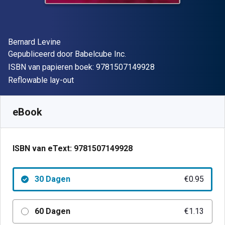
Auteur(s)
Bernard Levine
Uitgever
Gepubliceerd door
Babelcube Inc.
"ISBN-13 9781507
ISBN van papieren boek:
9781507149928
Indeling
Reflowable lay-out
Beschikbaar vanaf
€
0.95
EUR
SKU:
9781507149928R30
eBook
ISBN van eText:
9781507149928
30 Dagen
€0.95
60 Dagen
€1.13