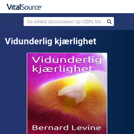
De winkel doorzoeken op ISBN, titel of auteur
Zoek
Verdergaan naar belangrijkste inhoud
Vidunderlig kjærlighet