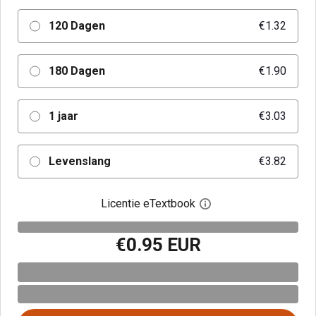
120 Dagen
€1.32
180 Dagen
€1.90
1 jaar
€3.03
Levenslang
€3.82
Licentie eTextbook
Open het dialoogvenst
€0.95 EUR