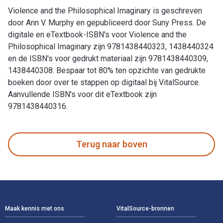
Violence and the Philosophical Imaginary is geschreven
door Ann V. Murphy en gepubliceerd door Suny Press. De
digitale en eTextbook-ISBN's voor Violence and the
Philosophical Imaginary zijn 9781438440323, 1438440324
en de ISBN's voor gedrukt materiaal zijn 9781438440309,
1438440308. Bespaar tot 80% ten opzichte van gedrukte
boeken door over te stappen op digitaal bij VitalSource.
Aanvullende ISBN's voor dit eTextbook zijn
9781438440316.
Violence and the Philosophical Imaginary is geschreven door
Terug naar boven
Voettekst Navigatie
Maak kennis met ons
VitalSource-bronnen