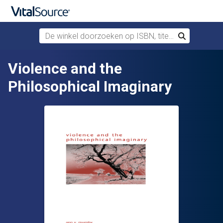
De winkel doorzoeken op ISBN, titel of auteur
Zoek
Verdergaan naar belangrijkste inhoud
Violence and the
Philosophical Imaginary