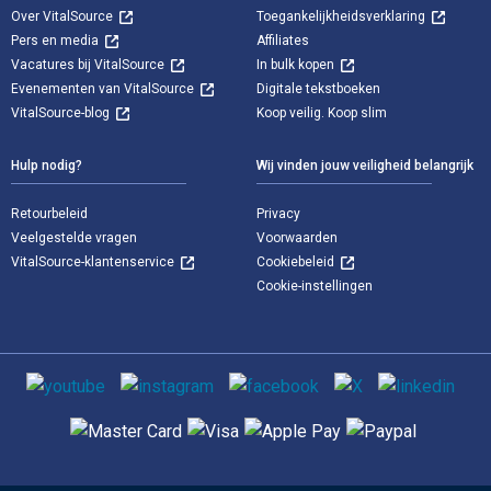
Over VitalSource
Toegankelijkheidsverklaring
Pers en media
Affiliates
Vacatures bij VitalSource
In bulk kopen
Evenementen van VitalSource
Digitale tekstboeken
VitalSource-blog
Koop veilig. Koop slim
Hulp nodig?
Wij vinden jouw veiligheid belangrijk
Retourbeleid
Privacy
Veelgestelde vragen
Voorwaarden
VitalSource-klantenservice
Cookiebeleid
Cookie-instellingen
Sociale media
Ondersteunde betaalmethoden