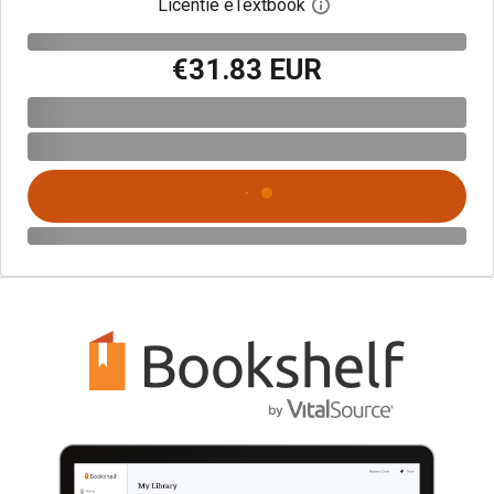
Licentie eTextbook
Open het dialoogvenst
€31.83 EUR