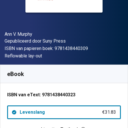
Auteur(s)
Ann V. Murphy
Uitgever
Gepubliceerd door
Suny Press
"ISBN-13 9781438
ISBN van papieren boek:
9781438440309
Indeling
Reflowable lay-out
Beschikbaar vanaf
€
31.83
EUR
SKU:
9781438440323
eBook
ISBN van eText:
9781438440323
Levenslang
€31.83