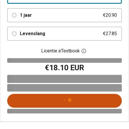
1 jaar
€20.90
Levenslang
€27.85
Licentie eTextbook
Open het dialoogvenst
€18.10 EUR