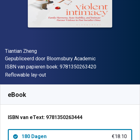
Auteur(s)
Tiantian Zheng
Uitgever
Gepubliceerd door
Bloomsbury Academic
"ISBN-13 9781350
ISBN van papieren boek:
9781350263420
Indeling
Reflowable lay-out
Beschikbaar vanaf
€
18.10
EUR
SKU:
9781350263444R180
eBook
ISBN van eText:
9781350263444
180 Dagen
€18.10