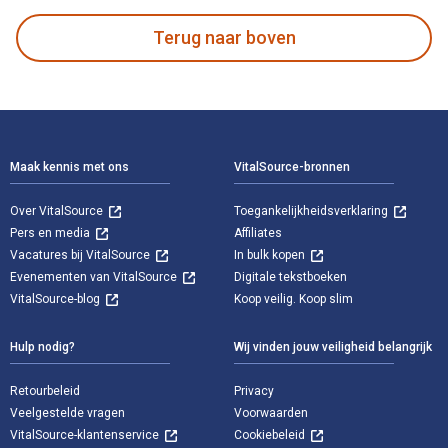
Terug naar boven
Voettekst Navigatie
Maak kennis met ons
VitalSource-bronnen
Over VitalSource
Toegankelijkheidsverklaring
Pers en media
Affiliates
Vacatures bij VitalSource
In bulk kopen
Evenementen van VitalSource
Digitale tekstboeken
VitalSource-blog
Koop veilig. Koop slim
Hulp nodig?
Wij vinden jouw veiligheid belangrijk
Retourbeleid
Privacy
Veelgestelde vragen
Voorwaarden
VitalSource-klantenservice
Cookiebeleid