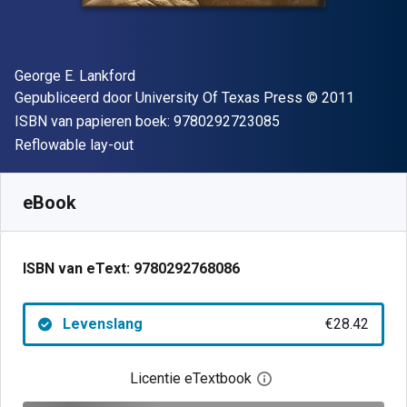
Auteur(s)
George E. Lankford
Uitgever
Copyright
Gepubliceerd door
University Of Texas Press
© 2011
"ISBN-13 9780292
ISBN van papieren boek:
9780292723085
Indeling
Reflowable lay-out
Beschikbaar vanaf
€
28.42
EUR
SKU:
9780292768086
eBook
ISBN van eText:
9780292768086
Levenslang
€28.42
Licentie eTextbook
Open het dialoogvenst