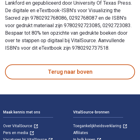
Lankford en gepubliceerd door University Of Texas Press.
De digitale en eTextbook-ISBN's voor Visualizing the
Sacred zijn 9780292768086, 0292768087 en de ISBN's
voor gedrukt materiaal zijn 9780292723085, 0292723083.
Bespaar tot 80% ten opzichte van gedrukte boeken door
over te stappen op digitaal bij VitalSource. Aanvullende
ISBN's voor dit eTextbook zijn 9780292737518.
Visualizing the Sacred is geschreven door George E. Lankfor
Terug naar boven
Voettekst Navigatie
Maak kennis met ons
VitalSource-bronnen
Over VitalSource
Toegankelijkheidsverklaring
Pers en media
Affiliates
Vacatures bij VitalSource
In bulk kopen