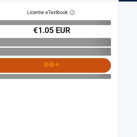
Licentie eTextbook
Open het dialoogvenster voor 
€1.05 EUR