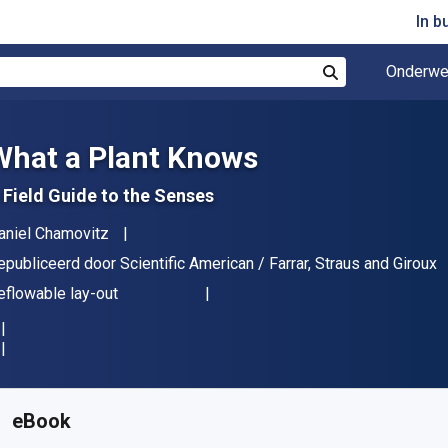
In b
Onderwe
Zoek
What a Plant Knows
 Field Guide to the Senses
uteur(s)
aniel Chamovitz
itgever
epubliceerd door
Scientific American / Farrar, Straus and Giroux
deling
eflowable lay-out
eschikbaar vanaf
€
1.05
EUR
KU:
9780374600006R30
eBook