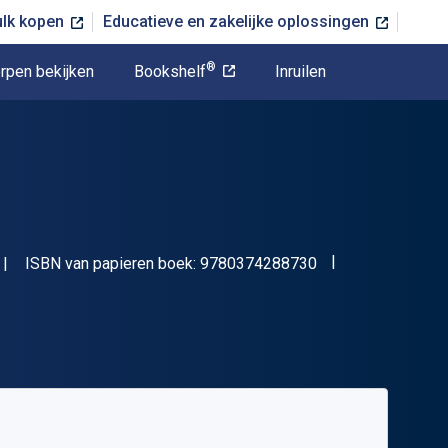
ulk kopen
Educatieve en zakelijke oplossingen
®
rpen bekijken
Bookshelf
Inruilen
"ISBN-13 978037
ISBN van papieren boek:
9780374288730