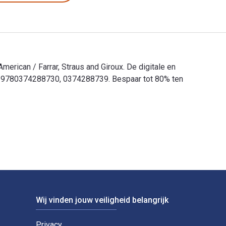
erican / Farrar, Straus and Giroux. De digitale en
jn 9780374288730, 0374288739. Bespaar tot 80% ten
American / Farrar, Straus and Giroux. De digitale en eTextbook
Wij vinden jouw veiligheid belangrijk
Privacy