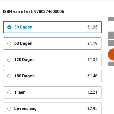
ISBN van eText:
9780374600006
30 Dagen
€1.05
60 Dagen
€1.19
120 Dagen
€1.34
180 Dagen
€1.48
1 jaar
€2.21
Levenslang
€2.95