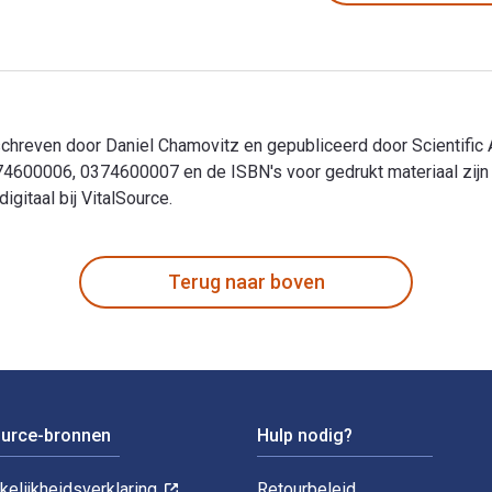
hreven door Daniel Chamovitz en gepubliceerd door Scientific Am
74600006, 0374600007 en de ISBN's voor gedrukt materiaal zi
gitaal bij VitalSource.
schreven door Daniel Chamovitz en gepubliceerd door Scientific 
Terug naar boven
ource-bronnen
Hulp nodig?
kelijkheidsverklaring
Retourbeleid