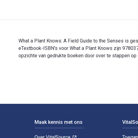
What a Plant Knows: A Field Guide to the Senses is gesc
eTextbook-ISBN's voor What a Plant Knows zijn 97803
opzichte van gedrukte boeken door over te stappen op di
What a Plant Knows: A Field Guide to the Senses is ge
Voettekst Navigatie
Maak kennis met ons
VitalS
Over VitalSource
Toegan