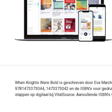
When Knights Were Bold is geschreven door Eva March 
9781473373044, 1473373042 en de ISBN's voor gedrukt
stappen op digitaal bij VitalSource. Aanvullende ISBN'
When Knights Were Bold is geschreven door Eva March 