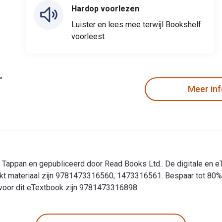
Hardop voorlezen
Luister en lees mee terwijl Bookshelf
voorleest
Meer in
Tappan en gepubliceerd door Read Books Ltd.. De digitale en e
 materiaal zijn 9781473316560, 1473316561. Bespaar tot 80% t
s voor dit eTextbook zijn 9781473316898.
Tappan en gepubliceerd door Read Books Ltd.. De digitale en e