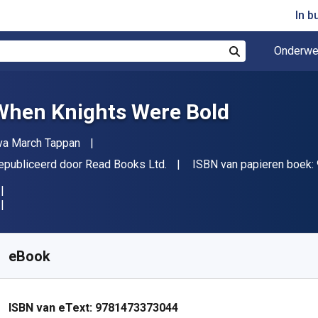
In b
Onderwe
Zoek
When Knights Were Bold
uteur(s)
va March Tappan
itgever
epubliceerd door
Read Books Ltd.
ISBN van papieren boek:
eschikbaar vanaf
€
9.80
EUR
KU:
9781473373044
eBook
ISBN van eText:
9781473373044