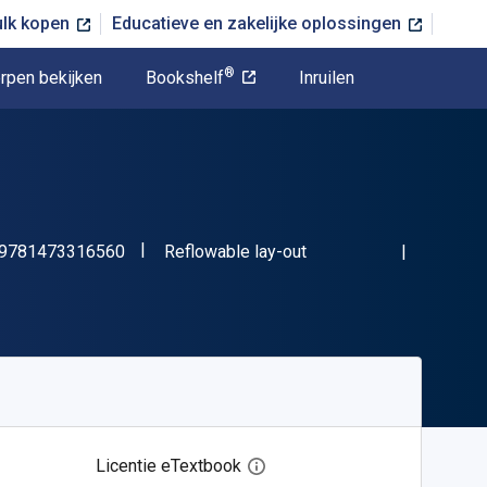
ulk kopen
Educatieve en zakelijke oplossingen
®
rpen bekijken
Bookshelf
Inruilen
"ISBN-13 9781473316560"
Indeling
9781473316560
Reflowable lay-out
Licentie eTextbook
Open het dialoogvenster voor 