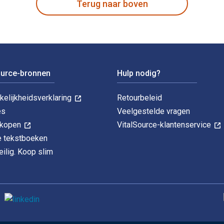
Terug naar boven
ource-bronnen
Hulp nodig?
kelijkheidsverklaring
Retourbeleid
es
Veelgestelde vragen
k kopen
VitalSource-klantenservice
le tekstboeken
ilig. Koop slim
O