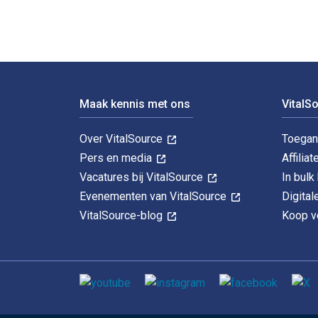
Voettekst Navigatie
Maak kennis met ons
VitalS
Over VitalSource
Toegan
Pers en media
Affiliat
Vacatures bij VitalSource
In bul
Evenementen van VitalSource
Digita
VitalSource-blog
Koop ve
Sociale media