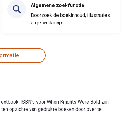
Algemene zoekfunctie
Doorzoek de boekinhoud, illustraties
en je werkmap
formatie
Textbook-ISBN's voor When Knights Were Bold zijn
en opzichte van gedrukte boeken door over te
Textbook-ISBN's voor When Knights Were Bold zijn 978147337304