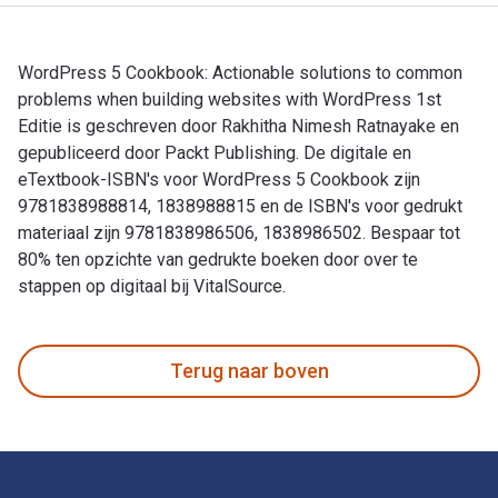
WordPress 5 Cookbook: Actionable solutions to common
problems when building websites with WordPress 1st
Editie is geschreven door Rakhitha Nimesh Ratnayake en
gepubliceerd door Packt Publishing. De digitale en
eTextbook-ISBN's voor WordPress 5 Cookbook zijn
9781838988814, 1838988815 en de ISBN's voor gedrukt
materiaal zijn 9781838986506, 1838986502. Bespaar tot
80% ten opzichte van gedrukte boeken door over te
stappen op digitaal bij VitalSource.
WordPress 5 Cookbook: Actionable solutions to common probl
Terug naar boven
Voettekst Navigatie