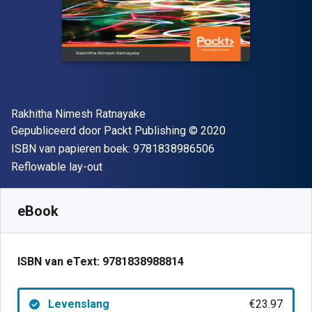
Auteur(s)
Rakhitha Nimesh Ratnayake
Uitgever
Copyright
Gepubliceerd door
Packt Publishing
© 2020
"ISBN-13 9781838
ISBN van papieren boek:
9781838986506
Indeling
Reflowable lay-out
Beschikbaar vanaf
€
23.97
EUR
SKU:
9781838988814
eBook
ISBN van eText:
9781838988814
Levenslang
€23.97