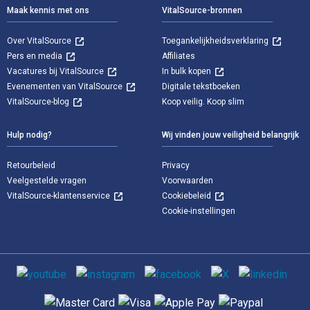
Maak kennis met ons
VitalSource-bronnen
Over VitalSource
Toegankelijkheidsverklaring
Pers en media
Affiliates
Vacatures bij VitalSource
In bulk kopen
Evenementen van VitalSource
Digitale tekstboeken
VitalSource-blog
Koop veilig. Koop slim
Hulp nodig?
Wij vinden jouw veiligheid belangrijk
Retourbeleid
Privacy
Veelgestelde vragen
Voorwaarden
VitalSource-klantenservice
Cookiebeleid
Cookie-instellingen
Sociale media
Ondersteunde betaalmethoden