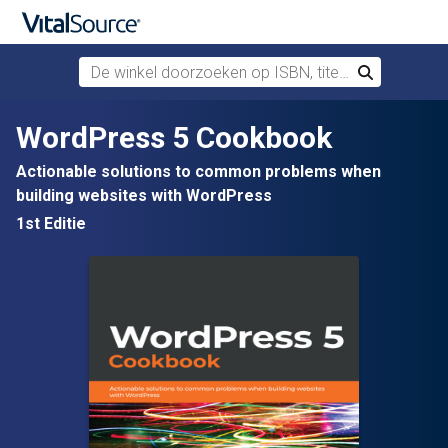
De winkel doorzoeken op ISBN, titel of auteur
Zoek
Verdergaan naar belangrijkste inhoud
WordPress 5 Cookbook
Actionable solutions to common problems when
building websites with WordPress
1st Editie