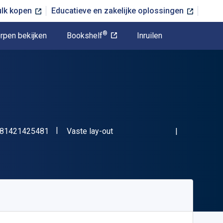
ulk kopen
Educatieve en zakelijke oplossingen
®
rpen bekijken
Bookshelf
Inruilen
"ISBN-13 9781421425481"
Indeling
81421425481
Vaste lay-out