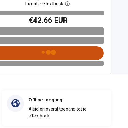
Licentie eTextbook
Open het dialoogvenster voor 
€42.66 EUR
Offline toegang
Altijd en overal toegang tot je
eTextbook