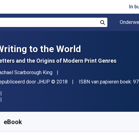
In b
Onderwe
Zoek
Writing to the World
etters and the Origins of Modern Print Genres
uteur(s)
achael Scarborough King
itgever
Copyright
epubliceerd door
JHUP
© 2018
ISBN van papieren boek:
97
eschikbaar vanaf
€
42.66
EUR
KU:
9781421425498
eBook