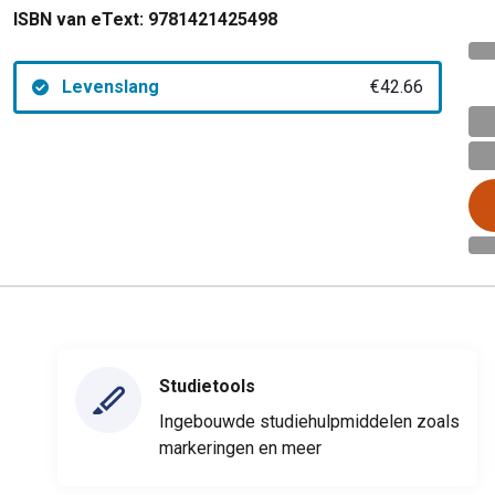
ISBN van eText:
9781421425498
Levenslang
€42.66
Studietools
Ingebouwde studiehulpmiddelen zoals
markeringen en meer