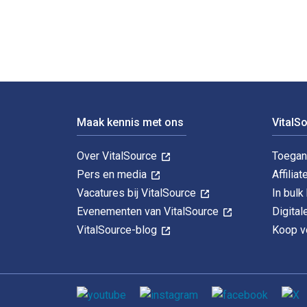
Voettekst Navigatie
Maak kennis met ons
VitalS
Over VitalSource
Toegan
Pers en media
Affiliat
Vacatures bij VitalSource
In bul
Evenementen van VitalSource
Digita
VitalSource-blog
Koop ve
Sociale media