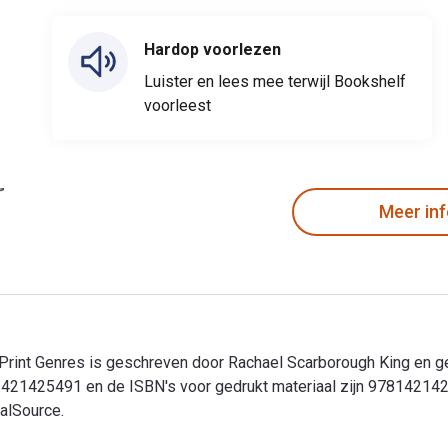
Hardop voorlezen
Luister en lees mee terwijl Bookshelf
voorleest
Meer in
n Print Genres is geschreven door Rachael Scarborough King en 
 1421425491 en de ISBN's voor gedrukt materiaal zijn 97814214
talSource.
rn Print Genres is geschreven door Rachael Scarborough King en 