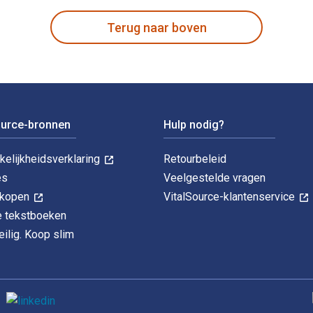
Terug naar boven
ource-bronnen
Hulp nodig?
kelijkheidsverklaring
Retourbeleid
es
Veelgestelde vragen
k kopen
VitalSource-klantenservice
le tekstboeken
ilig. Koop slim
O