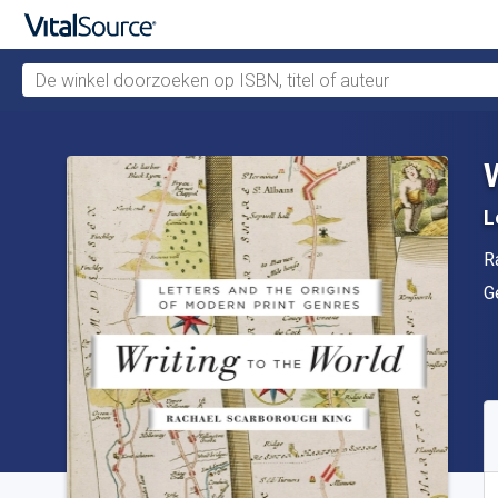
De winkel doorzoeken op ISBN, titel of auteur
Verdergaan naar belangrijkste inhoud
L
A
R
U
G
B
S