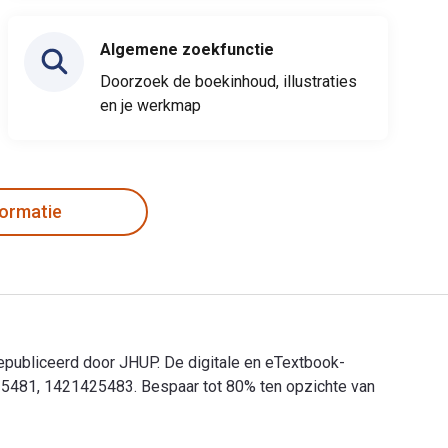
Algemene zoekfunctie
Doorzoek de boekinhoud, illustraties
en je werkmap
formatie
gepubliceerd door JHUP. De digitale en eTextbook-
25481, 1421425483. Bespaar tot 80% ten opzichte van
gepubliceerd door JHUP. De digitale en eTextbook-ISBN's voor W