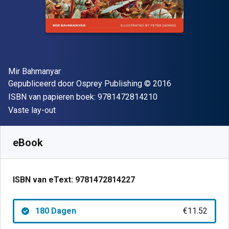
Auteur(s)
Mir Bahmanyar
Uitgever
Copyright
Gepubliceerd door
Osprey Publishing
© 2016
"ISBN-13 9781472
ISBN van papieren boek:
9781472814210
Indeling
Vaste lay-out
Beschikbaar vanaf
€
11.52
EUR
SKU:
9781472814227R180
eBook
ISBN van eText:
9781472814227
180 Dagen
€11.52