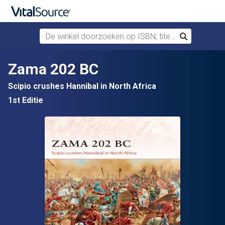
De winkel doorzoeken op ISBN, titel of auteur
Zoek
Verdergaan naar belangrijkste inhoud
Zama 202 BC
Scipio crushes Hannibal in North Africa
1st Editie