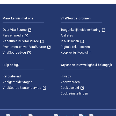
Voettekst Navigatie
Maak kennis met ons
VitalSource-bronnen
Over VitalSource
Toegankelijkheidsverklaring
Pers en media
Affiliates
Vacatures bij VitalSource
In bulk kopen
Evenementen van VitalSource
Digitale tekstboeken
VitalSource-blog
Koop veilig. Koop slim
Hulp nodig?
Wij vinden jouw veiligheid belangrijk
Retourbeleid
Privacy
Veelgestelde vragen
Voorwaarden
VitalSource-klantenservice
Cookiebeleid
Cookie-instellingen