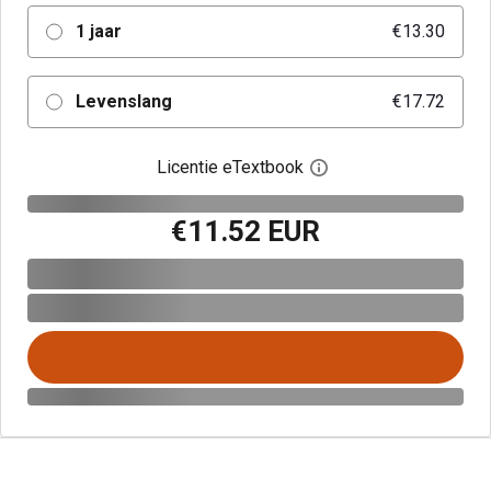
1 jaar
€13.30
Levenslang
€17.72
Licentie eTextbook
Open het dialoogvenst
€11.52 EUR