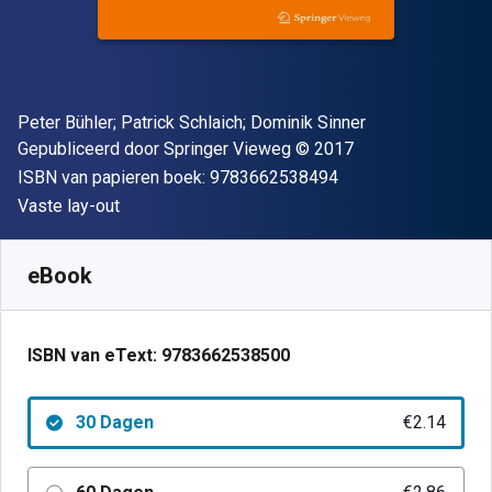
Auteur(s)
Peter Bühler; Patrick Schlaich; Dominik Sinner
Uitgever
Copyright
Gepubliceerd door
Springer Vieweg
© 2017
"ISBN-13 9783662
ISBN van papieren boek:
9783662538494
Indeling
Vaste lay-out
Beschikbaar vanaf
€
2.14
EUR
SKU:
9783662538500R30
eBook
ISBN van eText:
9783662538500
30 Dagen
€2.14