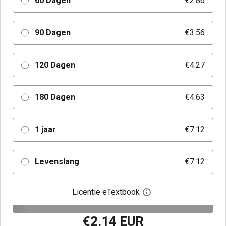
60 Dagen
€2.86
90 Dagen
€3.56
120 Dagen
€4.27
180 Dagen
€4.63
1 jaar
€7.12
Levenslang
€7.12
Licentie eTextbook
Open het dialoogvenst
€2.14 EUR