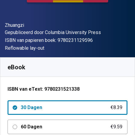
Auteur(s)
Zhuangzi
Uitgever
Gepubliceerd door
Columbia University Press
"ISBN-13 9780231
ISBN van papieren boek:
9780231129596
Indeling
Reflowable lay-out
Beschikbaar vanaf
€
8.39
EUR
SKU:
9780231521338R30
eBook
ISBN van eText:
9780231521338
30 Dagen
€8.39
60 Dagen
€9.59