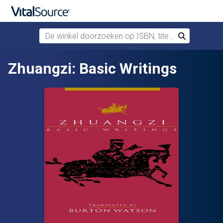
De winkel doorzoeken op ISBN, titel of auteur
Zoek
Verdergaan naar belangrijkste inhoud
Zhuangzi: Basic Writings