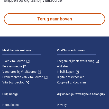
stappen op digitaal bij VitalSource.
Zhuangzi: Basic Writings is geschreven door Zhuangzi en gep
Terug naar boven
Voettekst Navigatie
Maak kennis met ons
VitalSource-bronnen
Over VitalSource
Toegankelijkheidsverklaring
Pers en media
Affiliates
Vacatures bij VitalSource
In bulk kopen
Evenementen van VitalSource
Digitale tekstboeken
VitalSource-blog
Koop veilig. Koop slim
Hulp nodig?
Wij vinden jouw veiligheid belangrijk
Retourbeleid
Privacy