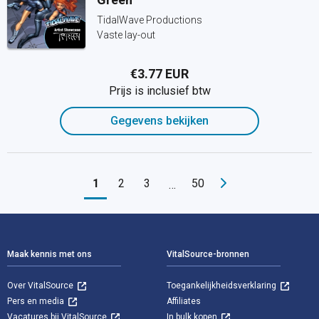
TidalWave Productions
Vaste lay-out
€3.77 EUR
Prijs is inclusief btw
Gegevens bekijken
1
2
3
50
…
Voettekst Navigatie
Maak kennis met ons
VitalSource-bronnen
Over VitalSource
Toegankelijkheidsverklaring
Pers en media
Affiliates
Vacatures bij VitalSource
In bulk kopen