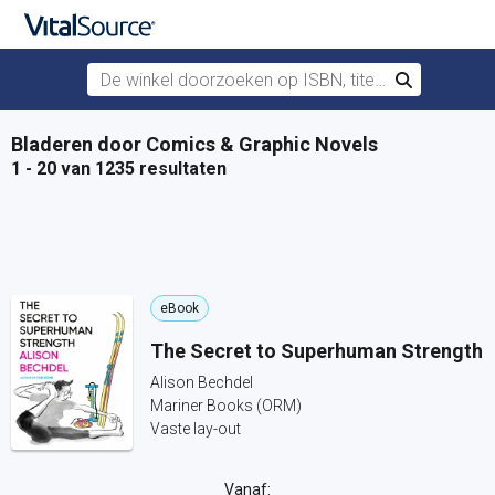
De winkel doorzoeken op ISBN, titel of auteur
Zoek
Verdergaan naar belangrijkste inhoud
Bladeren door Comics & Graphic Novels
1 - 20 van 1235 resultaten
eBook
The Secret to Superhuman Strength
Alison Bechdel
Mariner Books (ORM)
Vaste lay-out
Vanaf: