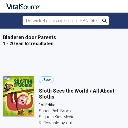
De winkel doorzoeken op ISBN, titel of auteur
Zoek
Verdergaan naar belangrijkste inhoud
Bladeren door Parents
1 - 20 van 62 resultaten
eBook
Sloth Sees the World / All About
Sloths
1st Editie
Susan Rich Brooke
Sequoia Kids Media
Reflowable lay-out