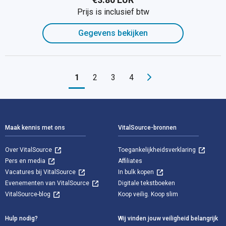
Prijs is inclusief btw
Gegevens bekijken
1
2
3
4
Voettekst Navigatie
Maak kennis met ons
VitalSource-bronnen
Over VitalSource
Toegankelijkheidsverklaring
Pers en media
Affiliates
Vacatures bij VitalSource
In bulk kopen
Evenementen van VitalSource
Digitale tekstboeken
VitalSource-blog
Koop veilig. Koop slim
Hulp nodig?
Wij vinden jouw veiligheid belangrijk