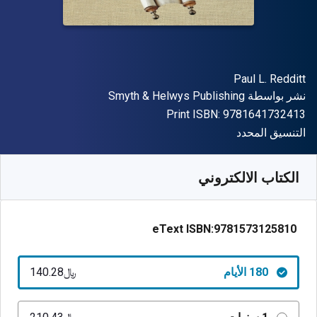
المؤلف (المؤلفون)
Paul L. Redditt
الناشر
نشر بواسطة
Smyth & Helwys Publishing
"ISBN-13 9781641732413"
Print ISBN:
9781641732413
شكل
التنسيق المحدد
متوفر من
﷼‎
SAR
140.28
SKU:
9781573125810R180
الكتاب الالكتروني
eText ISBN:
9781573125810
180 الأيام
﷼‎140.28