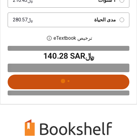
1 سنوات
﷼‎210.43
مدى الحياة
﷼‎280.57
ترخيص eTextbook
افتح مربع حوار الترخيص
﷼‎140.28 SAR