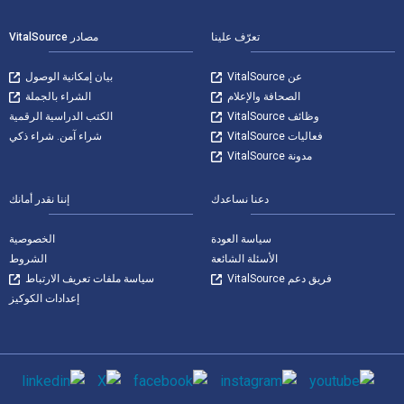
تعرّف علينا
مصادر VitalSource
عن VitalSource
بيان إمكانية الوصول
الصحافة والإعلام
الشراء بالجملة
وظائف VitalSource
الكتب الدراسية الرقمية
فعاليات VitalSource
شراء آمن. شراء ذكي
مدونة VitalSource
دعنا نساعدك
إننا نقدر أمانك
سياسة العودة
الخصوصية
الأسئلة الشائعة
الشروط
فريق دعم VitalSource
سياسة ملفات تعريف الارتباط
إعدادات الكوكيز
وسائل التواصل الاجتماعي