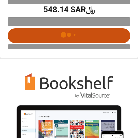
﷼‎548.14 SAR