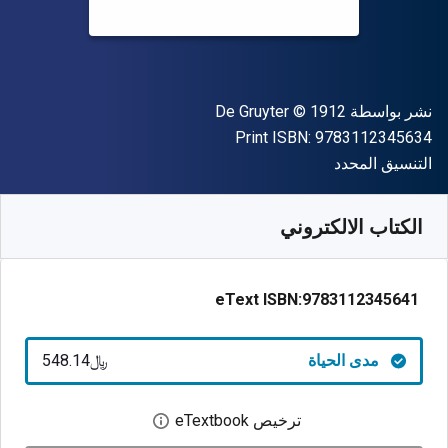
الناشر
حقوق الطبع والنشر
نشر بواسطة
© 1912
De Gruyter
"ISBN-13 9783112345634"
Print ISBN:
9783112345634
شكل
التنسيق المحدد
متوفر من
﷼‎
SAR
548.14
SKU:
9783112345641
الكتاب الالكتروني
eText ISBN:
9783112345641
مدى الحياة
﷼‎548.14
ترخيص eTextbook
افتح مربع حوار الترخيص