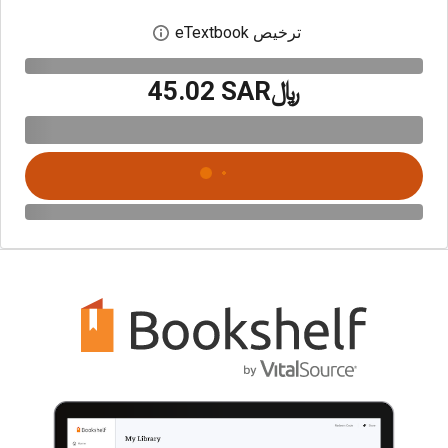
ترخيص eTextbook
افتح مربع حوار الترخيص
﷼‎45.02 SAR