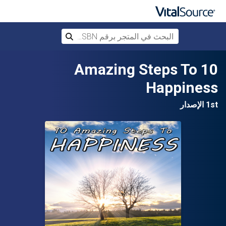
البحث في المتجر برقم ISBN، أو العنوان أ
بحث
تخطي إلى المحتوى الرئيسي
10 Amazing Steps To
Happiness
1st الإصدار