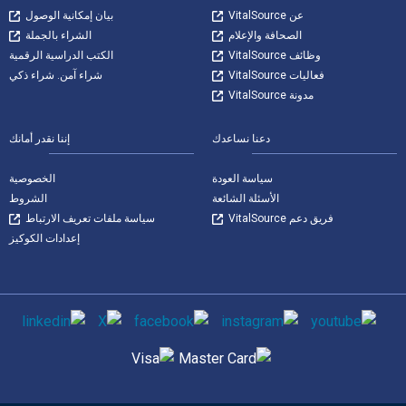
عن VitalSource
بيان إمكانية الوصول
الصحافة والإعلام
الشراء بالجملة
وظائف VitalSource
الكتب الدراسية الرقمية
فعاليات VitalSource
شراء آمن. شراء ذكي
مدونة VitalSource
دعنا نساعدك
إننا نقدر أمانك
سياسة العودة
الخصوصية
الأسئلة الشائعة
الشروط
فريق دعم VitalSource
سياسة ملفات تعريف الارتباط
إعدادات الكوكيز
وسائل التواصل الاجتماعي
طرق الدفع المدعومة