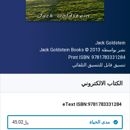
المؤلف (المؤلفون)
Jack Goldstein
الناشر
حقوق الطبع والنشر
نشر بواسطة
© 2013
Jack Goldstein Books
"ISBN-13 9781783331284"
Print ISBN:
9781783331284
شكل
تنسيق قابل للتنسيق التلقائي
متوفر من
﷼‎
SAR
45.02
SKU:
9781783331284
الكتاب الالكتروني
eText ISBN:
9781783331284
مدى الحياة
﷼‎45.02