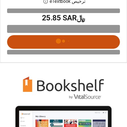
ترخيص eTextbook
افتح مربع حوار الترخيص
﷼‎25.85 SAR