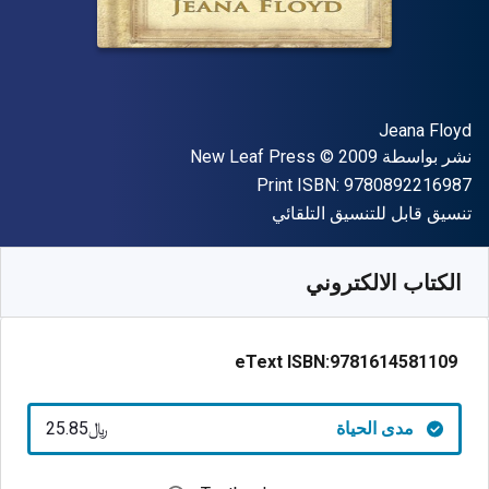
المؤلف (المؤلفون)
Jeana Floyd
الناشر
حقوق الطبع والنشر
نشر بواسطة
© 2009
New Leaf Press
"ISBN-13 9780892216987"
Print ISBN:
9780892216987
شكل
تنسيق قابل للتنسيق التلقائي
متوفر من
﷼‎
SAR
25.85
SKU:
9781614581109
الكتاب الالكتروني
eText ISBN:
9781614581109
مدى الحياة
﷼‎25.85