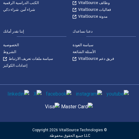
وظائف VitalSource
الكتب الدراسية الرقمية
فعاليات VitalSource
شراء آمن. شراء ذكي
مدونة VitalSource
دعنا نساعدك
إننا نقدر أمانك
سياسة العودة
الخصوصية
الأسئلة الشائعة
الشروط
فريق دعم VitalSource
سياسة ملفات تعريف الارتباط
إعدادات الكوكيز
وسائل التواصل الاجتماعي
طرق الدفع المدعومة
© Copyright 2026 VitalSource Technologies
LLC جميع الحقوق محفوظة.