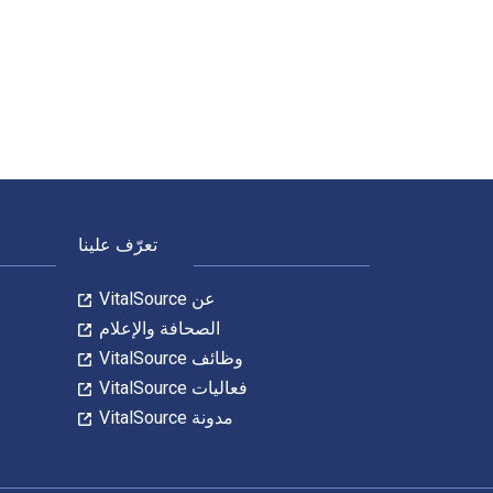
100 Case Reviews in Neurosurgery 1st الإصدار تمت الكتابة بواسطة Rahul Jandial; Michele R Aizenberg; Mike Chen وتم النشر بواسطة Elsevier Enhanced Digital Version. الأرقام الدولية المعيارية للكتب الدراسية الإلكترونية والرقمية لـ 100 Case Reviews in Neurosurgery هي 9780323392242, 0323392245 و الأرقام الدولية المعيارية للكتاب (ISBN) هي 9780323356374, 0323356370. وفّر حتى 80% في مقابل الطباعة عن طريق الانتقال إلى الحياة الرقمية من خلال VitalSource. تشمل الأرقام الدولية المعيارية للكتاب (ISBN) للكتاب الدراسي الإلكتروني 9780323392235.
لتنقل في التذييل
تعرّف علينا
عن VitalSource
الصحافة والإعلام
وظائف VitalSource
فعاليات VitalSource
مدونة VitalSource