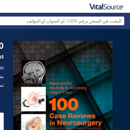
rosurgery
1st ال
ال
en
الن
نش
شك
تن
متو
42