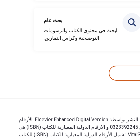
بحث عام
ابحث في محتوى الكتاب والرسومات
التوضيحية وكراس التمارين.
100 Case Reviews in Neurosurgery 1st الإصدار تمت الكتابة بواسطة Rahul Jandial; Michele R Aizenberg; Mike Chen وتم النشر بواسطة Elsevier Enhanced Digital Version. الأرقام
الدولية المعيارية للكتب الدراسية الإلكترونية والرقمية لـ 100 Case Reviews in Neurosurgery هي 9780323392242, 0323392245 و الأرقام الدولية المعيارية للكتاب (ISBN) هي
9780323356374, 0323356370. وفّر حتى 80% في مقابل الطباعة عن طريق الانتقال إلى الحياة الرقمية من خلال VitalSource. تشمل الأرقام الدولية المعيارية للكتاب (ISBN) للكتاب