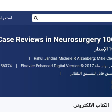
البحث في المتجر برقم ISBN، أو العنوان أو 
استعرا
بحث
100 Case Reviews in Neu
إصدار
مؤلف (المؤلفون)
Rahul Jandial; Michele R Aizenberg; Mike Ch
اشر
حقوق الطبع والنشر
ر بواسطة
© 2017
Elsevier Enhanced Digital Version
356374
ل
سيق قابل للتنسيق التلقائي
فر من
﷼‎
SAR
388.42
SKU:
97803233922
الكتاب الالكتروني