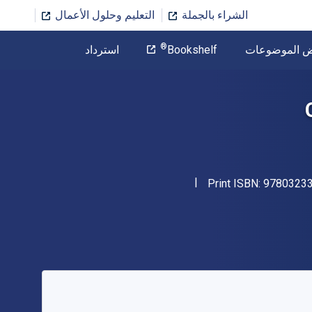
الشراء بالجملة
التعليم وحلول الأعمال
المؤلف
®
ض الموضوعات
Bookshelf
استرداد
تخطي إلى المحتوى الرئيسي
"ISBN-13 9780323356374"
Print ISBN:
9780323