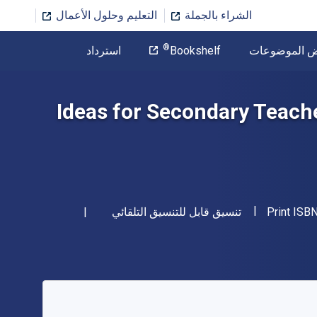
الشراء بالجملة
التعليم وحلول الأعمال
المؤلف
®
ض الموضوعات
Bookshelf
استرداد
تخطي إلى المحتوى الرئيسي
100 Ideas for Secondary Tea
"ISBN-13 9781472917904"
شكل
Print ISB
تنسيق قابل للتنسيق التلقائي