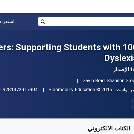
البحث في المتجر برقم ISBN، أو العنوان أو 
استعرا
بحث
chers: Supporting Students with
Dyslexi
إصدار
مؤلف (المؤلفون)
Gavin Reid; Shannon Gre
اشر
حقوق الطبع والنشر
ر بواسطة
© 2016
Bloomsbury Education
9781472917904
N:
فر من
﷼‎
SAR
50.50
SKU:
9781472917911R1
الكتاب الالكتروني