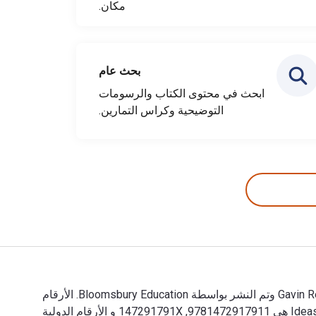
مكان.
بحث عام
ابحث في محتوى الكتاب والرسومات
التوضيحية وكراس التمارين.
100 Ideas for Secondary Teachers: Supporting Students with Dyslexia 1st الإصدار تمت الكتابة بواسطة Gavin Reid; Shannon Green وتم النشر بواسطة Bloomsbury Education. الأرقام
الدولية المعيارية للكتب الدراسية الإلكترونية والرقمية لـ 100 Ideas for Secondary Teachers: Supporting Students with Dyslexia هي 9781472917911, 147291791X و الأرقام الدولية