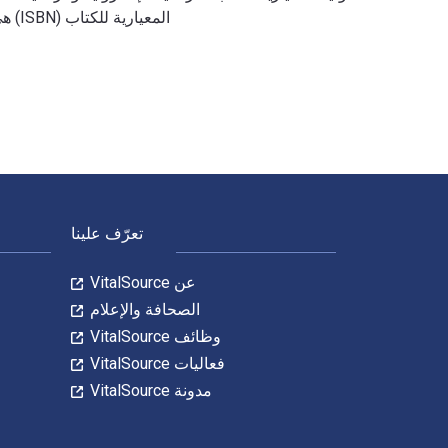
المعيارية للكتاب (ISBN) هي 9781472917904, 1472917901. وفّر حتى 80% في مقابل الطباعة عن طريق الانتقال إلى الحياة الرقمية من خلال VitalSource.
100 Ideas for Secondary Teachers: Supporting Students with Dyslexia 1st الإصدار تمت الكتابة بواسطة Gavin Reid; Shannon Green وتم النشر بواسطة Bloomsbury Education. الأرقام الدولية المعيارية للكتب الدراسية الإلكترونية والرقمية لـ 100 Ideas for Secondary Teachers: Supporting Students with Dyslexia هي 9781472917911, 147291791X و الأرقام الدولية المعيارية للكتاب (ISBN) هي 9781472917904, 1472917901. وفّر حتى 80% في مقابل الطباعة عن طريق الانتقال إلى الحياة الرقمية من خلال VitalSource.
لتنقل في التذييل
تعرّف علينا
عن VitalSource
الصحافة والإعلام
وظائف VitalSource
فعاليات VitalSource
مدونة VitalSource