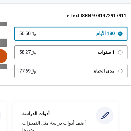
eText ISBN:
9781472917911
180 الأيام
﷼‎50.50
1 سنوات
﷼‎58.27
مدى الحياة
﷼‎77.69
أدوات الدراسة
أضف أدوات دراسة مثل التمييزات
وغيرها