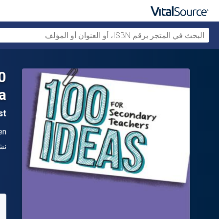
a
1st ال
ال
en
الن
نش
متو
80