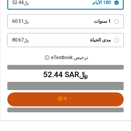
180 الأيام
﷼‎52.44
1 سنوات
﷼‎60.51
مدى الحياة
﷼‎80.67
ترخيص eTextbook
افتح مربع حوار الترخيص
﷼‎52.44 SAR