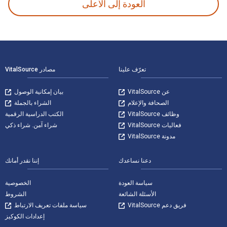
العودة إلى الأعلى
لتنقل في التذييل
تعرّف علينا
مصادر VitalSource
عن VitalSource
بيان إمكانية الوصول
الصحافة والإعلام
الشراء بالجملة
وظائف VitalSource
الكتب الدراسية الرقمية
فعاليات VitalSource
شراء آمن. شراء ذكي
مدونة VitalSource
دعنا نساعدك
إننا نقدر أمانك
سياسة العودة
الخصوصية
الأسئلة الشائعة
الشروط
فريق دعم VitalSource
سياسة ملفات تعريف الارتباط
إعدادات الكوكيز