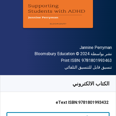
المؤلف (المؤلفون)
Jannine Perryman
الناشر
حقوق الطبع والنشر
نشر بواسطة
© 2024
Bloomsbury Education
"ISBN-13 9781801993463"
Print ISBN:
9781801993463
شكل
تنسيق قابل للتنسيق التلقائي
متوفر من
﷼‎
SAR
52.44
SKU:
9781801993432R180
الكتاب الالكتروني
eText ISBN:
9781801993432